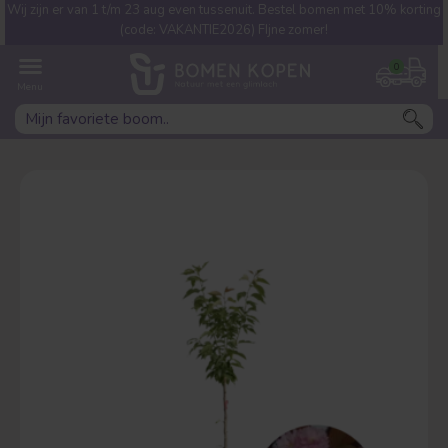
Wij zijn er van 1 t/m 23 aug even tussenuit. Bestel bomen met 10% korting
Welke boom ben jij naar op
(code: VAKANTIE2026) FIjne zomer!
zoek?
0
Leivorm
Dakvorm