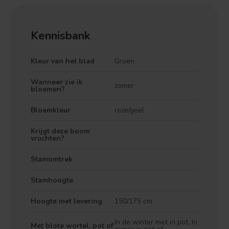
Kennisbank
Kleur van het blad
Groen
Wanneer zie ik
zomer
bloemen?
Bloemkleur
roze/geel
Krijgt deze boom
vruchten?
Stamomtrek
Stamhoogte
Hoogte met levering
150/175 cm
Treurvorm
Vruchtdragend
In de winter met in pot. In
Met blote wortel, pot of