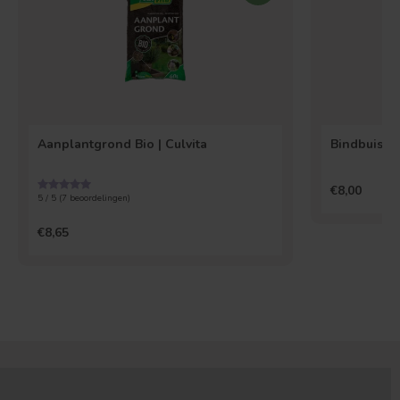
Aanplantgrond Bio | Culvita
Bind
€8,00
5 / 5 (
7
beoordelingen)
€8,65