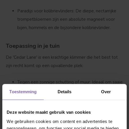
Paradijs voor kolibrievlinders:
De diepe, nectarrijke
trompetbloemen zijn een absolute magneet voor
bijen, hommels en de bijzondere kolibrievlinder.
Toepassing in je tuin
De
'Cedar Lane'
is een krachtige klimmer die het best tot
zijn recht komt op een opvallende plek:
Tegen een zonnige schutting of muur:
Ideaal om saaie
wanden of schuttingen om te toveren tot een vurige,
Toestemming
Details
Over
verticaal bloeiende eyecatcher.
Deze website maakt gebruik van cookies
Over een pergola of rozenboog:
Laat de flexibele
We gebruiken cookies om content en advertenties te
ranken omhoog klimmen om een sfeervol en kleurrijk
personaliseren, om functies voor social media te bieden