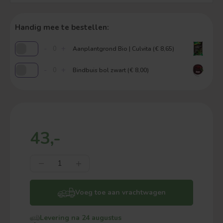
Handig mee te bestellen:
-
+
Aanplantgrond Bio | Culvita (€ 8,65)
-
+
Bindbuis bol zwart (€ 8,00)
43,-
Voeg toe aan vrachtwagen
Levering na 24 augustus