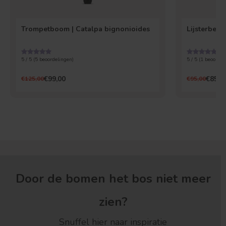
Trompetboom | Catalpa bignonioides
Lijsterbes
5 / 5 (
5
beoordelingen)
5 / 5 (
1
beoordel
€99,00
€85,0
€125,00
€95,00
Door de bomen het bos niet meer
zien?
Snuffel hier naar inspiratie