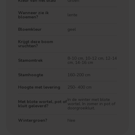
Kleur van het blad
Groen
Wanneer zie ik
lente
bloemen?
Bloemkleur
geel
Krijgt deze boom
vruchten?
8-10 cm, 10-12 cm, 12-14
Stamomtrek
cm, 14-16 cm
Stamhoogte
160-200 cm
Hoogte met levering
250- 400 cm
In de winter met blote
Treurvorm
Vruchtdragend
Met blote wortel, pot of
wortel. In zomer in pot of
kluit geleverd?
doorgroeikluit.
Wintergroen?
Nee