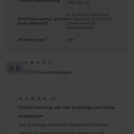
Hoogte met levering
280-300 cm
In de winter met blote
Met blote wortel, pot of
wortel, kluit of in pot. In
kluit geleverd?
zomer in pot of
doorgroeikluit.
Wintergroen?
Nee
9.8
3059
beoordelingen
10
Snelle levering van een prachtige perzische
slaapboom
Een prachtige perzische slaapboom besteld.
Netjes en snel bezorgd met advies om de