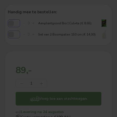
Handig mee te bestellen:
-
+
Aanplantgrond Bio | Culvita (€ 8,65)
-
+
Set van 2 Boompalen 150 cm (€ 14,00)
89,-
Voeg toe aan vrachtwagen
Levering na 24 augustus