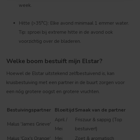
week.
Hitte (>35°C):
Elke avond minimaal 1 emmer water.
Tip: sproei bij extreme hitte in de avond ook
voorzichtig over de bladeren.
Welke boom bestuift mijn Elstar?
Hoewel de Elstar uitstekend
zelfbestuivend
is, kan
kruisbestuiving met een partner in de buurt zorgen voor
een nóg grotere oogst en grotere vruchten.
Bestuivingspartner
Bloeitijd
Smaak van de partner
April /
Friszuur & sappig (Top
Malus 'James Grieve'
Mei
bestuiver!)
Malus 'Cox's Orange'
Mei
Zoet & aromatisch