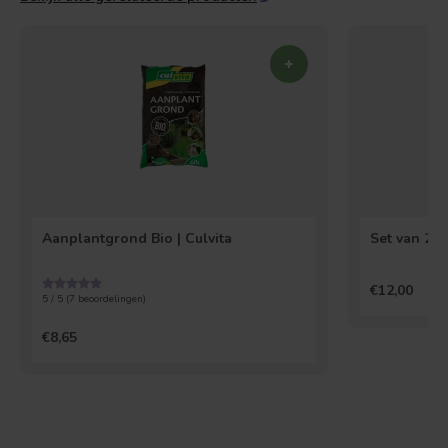
Aanplantgrond Bio | Culvita
Set van 2 
€12,00
5 / 5 (
7
beoordelingen)
€8,65