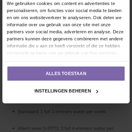
We gebruiken cookies om content en advertenties te
Elstar. Voor de beste vorm en oogst snoei je de boom
personaliseren, om functies voor social media te bieden
twee keer per jaar, bij voorkeur tussen november en
en om ons websiteverkeer te analyseren. Ook delen we
februari.
informatie over uw gebruik van onze site met onze
partners voor social media, adverteren en analyse. Deze
Hoe?
Knip de uitlopende takken terug tot het
partners kunnen deze gegevens combineren met andere
informatie die u aan ze heeft verstrekt of die ze hebben
rekwerk. Alles wat er bovenop uitsteekt, knip je terug
verzameld op basis van uw gebruik van hun services.
tot de stam. Dit houdt je leiboom strak en vitaal.
3. Heeft de boom dorst?
ALLES TOESTAAN
Zeker als hij net is geplant, is water essentieel zodra de
INSTELLINGEN BEHEREN
boom bladeren begint te krijgen:
Standaard:
1 tot 2 emmers water per week.
Warm weer (>25°C):
3 tot 4 emmers water per