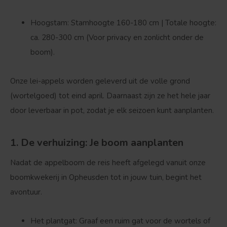
Bolvorm
Verspreide vorm
Hoogstam:
Stamhoogte 160-180 cm |
Totale hoogte:
ca. 280-300 cm
(Voor privacy en zonlicht onder de
boom).
Onze lei-appels worden geleverd uit de volle grond
(wortelgoed) tot eind april. Daarnaast zijn ze het hele jaar
door leverbaar in pot, zodat je elk seizoen kunt aanplanten.
1. De verhuizing: Je boom aanplanten
Nadat de appelboom de reis heeft afgelegd vanuit onze
boomkwekerij in Opheusden tot in jouw tuin, begint het
avontuur.
Het plantgat:
Graaf een ruim gat voor de wortels of