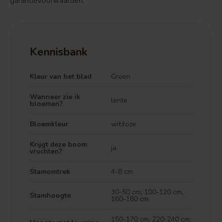
garantievoorwaarden.
Kennisbank
Kleur van het blad
Groen
Treurvorm
Vruchtdragend
Wanneer zie ik
lente
bloemen?
Bloemkleur
wit/roze
Krijgt deze boom
ja
vruchten?
Stamomtrek
4-8 cm
30-50 cm, 100-120 cm,
Stamhoogte
160-180 cm
150-170 cm, 220-240 cm,