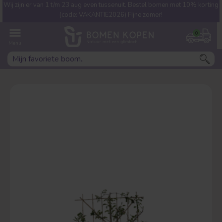
Wij zijn er van 1 t/m 23 aug even tussenuit. Bestel bomen met 10% korting
Welke boom ben jij naar op
(code: VAKANTIE2026) FIjne zomer!
zoek?
0
Leivorm
Dakvorm