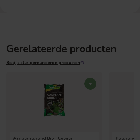
Gerelateerde producten
Bekijk alle gerelateerde producten
Aanplantgrond Bio | Culvita
Potgrond Un