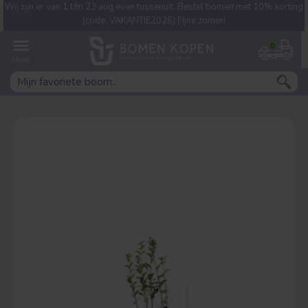
Wij zijn er van 1 t/m 23 aug even tussenuit. Bestel bomen met 10% korting
Welke boom ben jij naar op
(code: VAKANTIE2026) FIjne zomer!
zoek?
0
Leivorm
Dakvorm