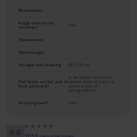
Bloemkleur
Krijgt deze boom
nee
vruchten?
Stamomtrek
Stamhoogte
Hoogte met levering
80-150 cm
In de winter met blote
Met blote wortel, pot of
wortel, kluit of in pot. In
kluit geleverd?
zomer in pot of
doorgroeikluit.
Wintergroen?
Nee
9.8
3059
beoordelingen