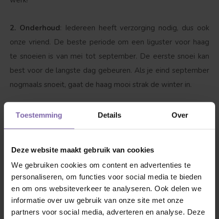
werk!
2. Onderhoud
: Iedereen heeft verzorging nodig, dus ook
onze vriend. De beste periode om een
liguster
voor haag
te
snoeien
is van mei tot september. De eerste
snoei
kan
best voor de langste dag gebeuren. Als je eind september
nogmaals
snoeit
, gaat de haag mooi strak de winter in.
3. Dorst?
Ja, zeker als hij net is geplant is het van belang
Toestemming
Details
Over
dat de Ligustrum Ovalifolium water krijgt, maar wel pas
zodra onze vriend bladeren begint te krijgen. Met 1 tot 2
Deze website maakt gebruik van cookies
emmers water per week wordt hij blij, als het boven de 25
We gebruiken cookies om content en advertenties te
graden wordt drinkt hij graag tussen de 3-4 emmers water
personaliseren, om functies voor social media te bieden
per week.
en om ons websiteverkeer te analyseren. Ook delen we
informatie over uw gebruik van onze site met onze
partners voor social media, adverteren en analyse. Deze
Goed om te weten