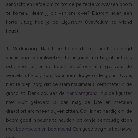
aandacht en liefde om zo tot de perfecte volwassen boom
te komen. Neem jij dit van ons over? Daarom even een
korte uitleg hoe je de Ligustrum Ovalifolium te vriend
houdt.
1. Verhuizing
: Nadat de boom de reis heeft afgelegd
vanuit onze boomkwekerij tot in jouw tuin begint het pas
echt voor jou en de boom. Graaf een ruim gat voor de
Bolvorm
Verspreide vorm
wortels of kluit, zorg voor een droge ondergrond. Owja,
niet te diep, zorg dat de stam maximaal 5 centimeter in de
grond zit. Denk ook aan de
Aanplantgrond
. Als de liguster
met kluit geleverd is, dan mag de jute en metalen
draadkorf eromheen blijven zitten. Ook is het handig om de
boom goed in balans te houden, dit kan je eenvoudig doen
met
boompalen
en
boomband
. Een goed begin is het halve