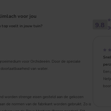
limlach voor jou
9.8
 top voelt in jouw tuin?
3
Snel
groeimedium voor Orchideeën. Door de speciale
per
e doorlaatbaarheid van water.
Een 
Netj
boom
ond worden strenge eisen gesteld aan de gekozen
aan de normen van de fabrikant worden gebruikt. Zo is