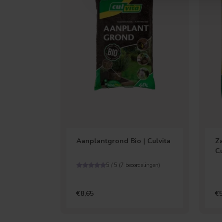
Treurvorm
Aanplantgrond Bio | Culvita
Za
Cu
5 / 5 (
7
beoordelingen)
€8,65
€5