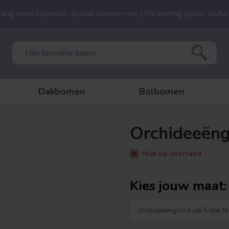
23 aug even tussenuit. Bestel bomen met 10% korting (code: VAK
Dakbomen
Bolbomen
Orchideeëng
Niet op voorraad
Kies jouw maat: