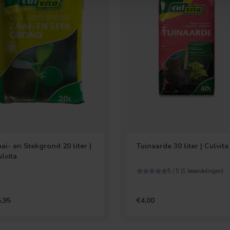
Vruchtdragend
Meerstammige vorm
ai- en Stekgrond 20 liter |
Tuinaarde 30 liter | Culvita
lvita
5 / 5 (
1
beoordelingen)
,95
€4,00