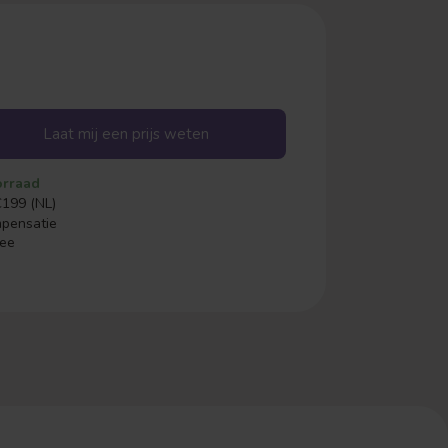
Laat mij een prijs weten
orraad
€199 (NL)
mpensatie
ree