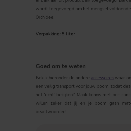
er bark aan dit product bark toegevoegd. Bark i
wordt toegevoegd om het mengsel voldoende lu
Orchidee.
Verpakking: 5 liter
Goed om te weten
Bekijk hieronder de andere
accessoires
waar onz
een veilig transport voor jouw boom, zodat dez
het 'echt' bekijken? Maak kennis met ons con
willen zeker dat jij en je boom gaan m
beantwoorden!
Welke boom ben