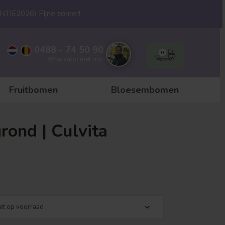
ANTIE2026) FIjne zomer!
0488 - 74 50 90
0
Whatsapp met ons
Fruitbomen
Bloesembomen
rond | Culvita