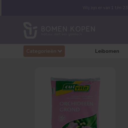
Wij zijn er van 1 t/m 
Categorieën
Leibomen