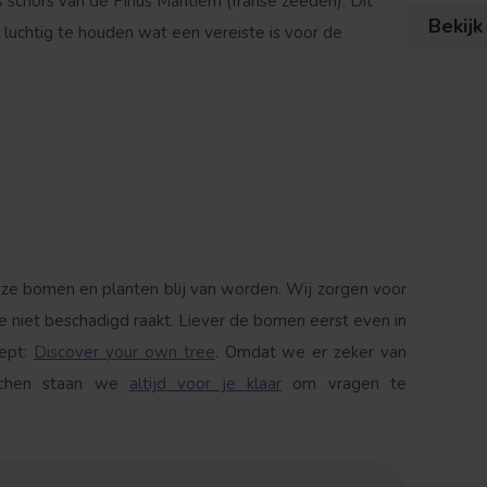
s schors van de Pinus Maritiem (franse zeeden). Dit
Bekijk
chtig te houden wat een vereiste is voor de
e bomen en planten blij van worden. Wij zorgen voor
e niet beschadigd raakt. Liever de bomen eerst even in
cept:
Discover your own tree
. Omdat we er zeker van
atchen staan we
altijd voor je klaar
om vragen te
 jij naar op zoek?