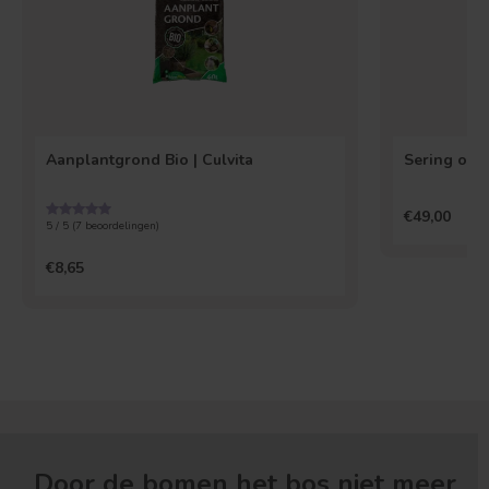
Aanplantgrond Bio | Culvita
Sering op s
€49,00
5 / 5 (
7
beoordelingen)
€8,65
Door de bomen het bos niet meer