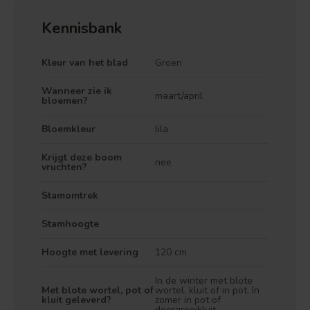
Kennisbank
Kleur van het blad
Groen
Wanneer zie ik
maart/april
bloemen?
Bloemkleur
lila
Krijgt deze boom
nee
vruchten?
Treurvorm
Vruchtdragend
Stamomtrek
Stamhoogte
Hoogte met levering
120 cm
In de winter met blote
Met blote wortel, pot of
wortel, kluit of in pot. In
kluit geleverd?
zomer in pot of
doorgroeikluit.