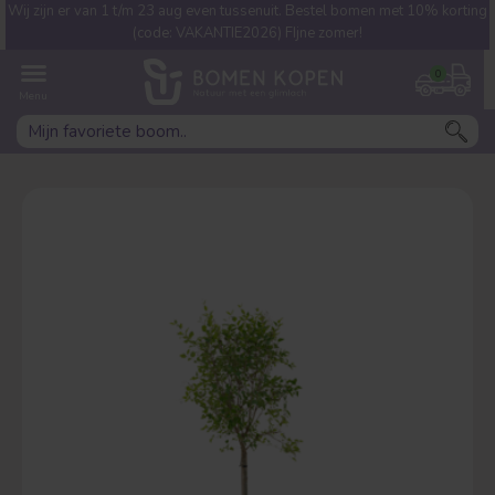
Wij zijn er van 1 t/m 23 aug even tussenuit. Bestel bomen met 10% korting
Welke boom ben jij naar op
(code: VAKANTIE2026) FIjne zomer!
zoek?
0
Leivorm
Dakvorm