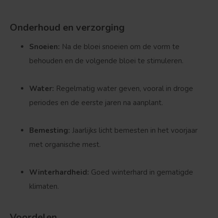
Onderhoud en verzorging
Snoeien:
Na de bloei snoeien om de vorm te
behouden en de volgende bloei te stimuleren.
Water:
Regelmatig water geven, vooral in droge
periodes en de eerste jaren na aanplant.
Bemesting:
Jaarlijks licht bemesten in het voorjaar
Bolvorm
Verspreide vorm
met organische mest.
Winterhardheid:
Goed winterhard in gematigde
klimaten.
Voordelen