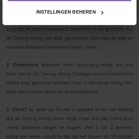
onze boomkwekerij tot in jouw tuin begint het pas echt
voor jou en de sering. Graaf een ruim gat voor de wortels
INSTELLINGEN BEHEREN
of kluit, zorg voor een droge ondergrond. Owja, niet te diep,
zorg dat de stam maximaal 5 centimeter in de grond zit. Als
de Dwerg sering met kluit geleverd is, dan mag de jute en
metalen draadkorf eromheen blijven zitten.
2. Onderhoud
: Iedereen heeft verzorging nodig, dus ook
onze vriend. De Dwerg sering | Syringa meyeri Flowerfesta
White mag gesnoeid worden, maar is niet perse nodig. Het
liefst dan snoeien direct na de bloeiperiode.
3. Dorst?
Ja, zeker als hij net is geplant is het van belang
dat de Dwerg sering water krijgt, maar wel pas zodra onze
vriend bladeren begint te krijgen. Met 1 tot 2 emmers
water per week wordt hij blij, als het boven de 25 graden