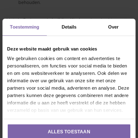
behouden.
Met de
Syringa patula 'Miss Kim' op stam
haal je een
Toestemming
Details
Over
stijlvolle en geurende lila boom in huis die je tuin elk
voorjaar tot leven brengt.
Deze website maakt gebruik van cookies
De survivalgids voor een blije Dwerg
We gebruiken cookies om content en advertenties te
sering
personaliseren, om functies voor social media te bieden
en om ons websiteverkeer te analyseren. Ook delen we
Al vanaf klein stammetje geven we jouw boom alle
informatie over uw gebruik van onze site met onze
aandacht en liefde om zo tot de perfecte volwassen boom
partners voor social media, adverteren en analyse. Deze
partners kunnen deze gegevens combineren met andere
te komen. Neem jij dit van ons over? Daarom even een
informatie die u aan ze heeft verstrekt of die ze hebben
korte uitleg hoe je de Dwerg sering | Syringa meyeri
verzameld op basis van uw gebruik van hun services.
Flowerfesta White te vriend houdt.
1. Verhuizing
: Nadat de plant de reis heeft afgelegd vanuit
ALLES TOESTAAN