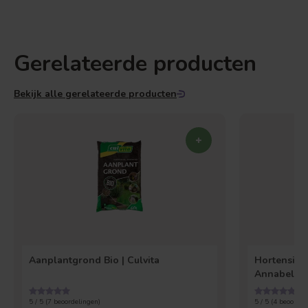
Gerelateerde producten
Bekijk alle gerelateerde producten
Aanplantgrond Bio | Culvita
Hortensia 
Annabelle
5 / 5 (
7
beoordelingen)
5 / 5 (
4
beoordel