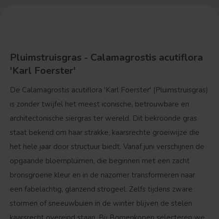
Pluimstruisgras - Calamagrostis acutiflora
'Karl Foerster'
De
Calamagrostis acutiflora 'Karl Foerster'
(Pluimstruisgras)
is zonder twijfel het meest iconische, betrouwbare en
architectonische siergras ter wereld. Dit bekroonde gras
staat bekend om haar strakke, kaarsrechte groeiwijze die
het hele jaar door structuur biedt. Vanaf juni verschijnen de
opgaande bloempluimen, die beginnen met een zacht
bronsgroene kleur en in de nazomer transformeren naar
een fabelachtig, glanzend strogeel. Zelfs tijdens zware
stormen of sneeuwbuien in de winter blijven de stelen
kaarsrecht overeind staan. Bij Bomenkopen selecteren we