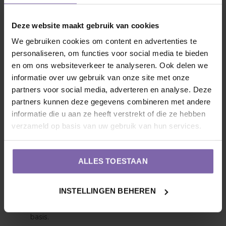
elke grondsoort, van droog tot vochtig en zelfs op
Deze website maakt gebruik van cookies
zware klei. Gebruik bij het poten onze universele
We gebruiken cookies om content en advertenties te
aanplantgrond (
3 tot 5 planten per m²
).
personaliseren, om functies voor social media te bieden
en om ons websiteverkeer te analyseren. Ook delen we
Snoei:
Geniet de hele herfst en winter van het strakke
informatie over uw gebruik van onze site met onze
silhouet. Knip het gras pas in het vroege voorjaar
partners voor social media, adverteren en analyse. Deze
(maart), net voordat de eerste groene sprieten
partners kunnen deze gegevens combineren met andere
informatie die u aan ze heeft verstrekt of die ze hebben
verschijnen, helemaal kort terug tot zo'n
10
verzameld op basis van uw gebruik van hun services.
centimeter
boven de grond.
Water:
Eenmaal goed geworteld is dit siergras
ALLES TOESTAAN
uitstekend bestand tegen droogte. Geef in het
eerste jaar na aanplanten en tijdens hete
INSTELLINGEN BEHEREN
zomerdagen boven de
25°C
regelmatig water bij de
basis.