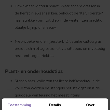
Onwrikbaar wintersilhouet:
Waar andere grassen in
Bolvorm
Verspreide vorm
de herfst in elkaar zakken, behoudt de 'Karl Foerster'
haar strakke vorm tot diep in de winter. Een prachtig
plaatje bij rijp of sneeuw.
Niet-woekerend en ijzersterk:
Dit sterke cultuurgras
breidt zich niet agressief uit via uitlopers en is volledig
resistent tegen ziektes.
Plant- en onderhoudstips
Standplaats:
Volle zon tot lichte halfschaduw. In de
volle zon worden de stengels het stevigst en is de
goudgele verkleuring het meest intens.
Toestemming
Details
Over
Grondsoort:
Stelt weinig eisen en groeit op vrijwel