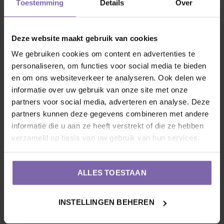
Toestemming
Details
Over
des te intenser de gouden glans van de pluimen zal
zijn.
Deze website maakt gebruik van cookies
We gebruiken cookies om content en advertenties te
Grondsoort:
Humusrijke, voedzame en bij voorkeur
personaliseren, om functies voor social media te bieden
vochthoudende grond. Groeit uitstekend op normale
en om ons websiteverkeer te analyseren. Ook delen we
tuingrond en verdraagt nattere omstandigheden
informatie over uw gebruik van onze site met onze
beduidend beter dan veel andere grassen. Gebruik bij
partners voor social media, adverteren en analyse. Deze
partners kunnen deze gegevens combineren met andere
het poten onze universele aanplantgrond (
5 tot 7
informatie die u aan ze heeft verstrekt of die ze hebben
planten per m²
).
verzameld op basis van uw gebruik van hun services.
Snoei:
Geniet de hele herfst en winter van het
delicate silhouet (vooral prachtig met een laagje rijp).
ALLES TOESTAAN
Knip de gehele plant in het vroege voorjaar (maart),
net voor het uitlopen van de nieuwe sprieten,
INSTELLINGEN BEHEREN
helemaal kort terug tot zo'n
10 centimeter
boven de