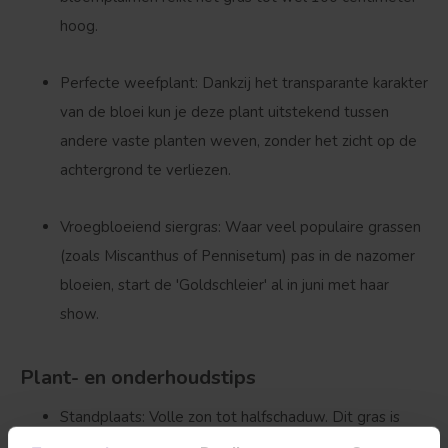
hoog.
Bolvorm
Verspreide vorm
Perfecte weefplant:
Dankzij het transparante karakter
van de bloei kun je deze plant uitstekend tussen
andere vaste planten weven, zonder het zicht op de
achtergrond te verliezen.
Vroegbloeiend siergras:
Waar veel populaire grassen
(zoals Miscanthus of Pennisetum) pas in de nazomer
bloeien, start de 'Goldschleier' al in juni met haar
show.
Plant- en onderhoudstips
Standplaats:
Volle zon tot halfschaduw. Dit gras is
zeer flexibel, maar hoe meer zonlicht het opvangt,