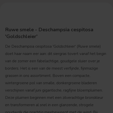
Ruwe smele - Deschampsia cespitosa
'Goldschleier'
De
Deschampsia cespitosa 'Goldschleier'
(Ruwe smele)
doet haar naam eer aan: dit siergras tovert vanaf het begin
van de zomer een fabelachtige, goudgele sluier over je
borders. Het is een van de meest verfijnde, fijnmazige
grassen in ons assortiment. Boven een compacte,
wintergroene pol van smalle, donkergroene bladeren
verschijnen vanaf juni gigantische, ragfijne bloempluimen.
Deze pluimen beginnen met een zilverachtige bronskleur
en transformeren al snel in een glanzende, strogele
goudwolk die prachtig meebeweegt met de wind. Bij