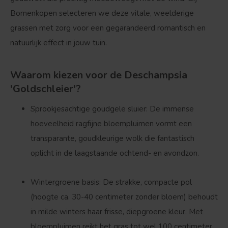
Bomenkopen selecteren we deze vitale, weelderige
grassen met zorg voor een gegarandeerd romantisch en
natuurlijk effect in jouw tuin.
Waarom kiezen voor de Deschampsia
'Goldschleier'?
Sprookjesachtige goudgele sluier:
De immense
hoeveelheid ragfijne bloempluimen vormt een
transparante, goudkleurige wolk die fantastisch
oplicht in de laagstaande ochtend- en avondzon.
Wintergroene basis:
De strakke, compacte pol
(hoogte ca.
30-40 centimeter
zonder bloem) behoudt
in milde winters haar frisse, diepgroene kleur. Met
bloempluimen reikt het gras tot wel
100 centimeter