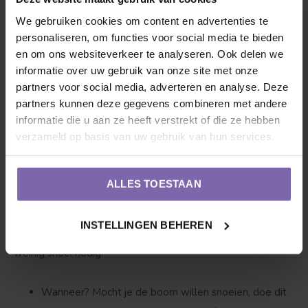
Kluit:
Wordt de Lijsterbes met kluit geleverd? Dan
We gebruiken cookies om content en advertenties te
mag de jute zak en de metalen draadkorf eromheen
personaliseren, om functies voor social media te bieden
gewoon blijven zitten.
en om ons websiteverkeer te analyseren. Ook delen we
informatie over uw gebruik van onze site met onze
Ondersteuning:
Om de boom tijdens de eerste
partners voor social media, adverteren en analyse. Deze
groeijaren goed in balans te houden, raden we aan
partners kunnen deze gegevens combineren met andere
informatie die u aan ze heeft verstrekt of die ze hebben
om boompalen en een boomband te gebruiken. Een
verzameld op basis van uw gebruik van hun services.
goed begin is het halve werk!
2. Onderhoud en snoei van de Lijsterbes
ALLES TOESTAAN
Iedereen heeft verzorging nodig, dus ook onze roze vriend.
INSTELLINGEN BEHEREN
De 'Pink Veil' groeit van nature erg mooi in model en heeft
weinig snoei nodig.
Wanneer?
Mocht je de boom willen snoeien, doe dit