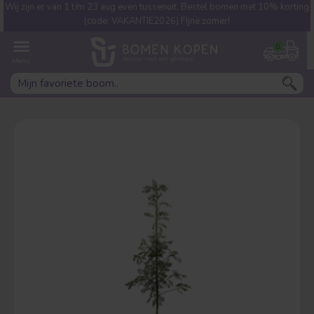
Wij zijn er van 1 t/m 23 aug even tussenuit. Bestel bomen met 10% korting
Welke boom ben jij naar op
(code: VAKANTIE2026) FIjne zomer!
zoek?
0
Leivorm
Dakvorm