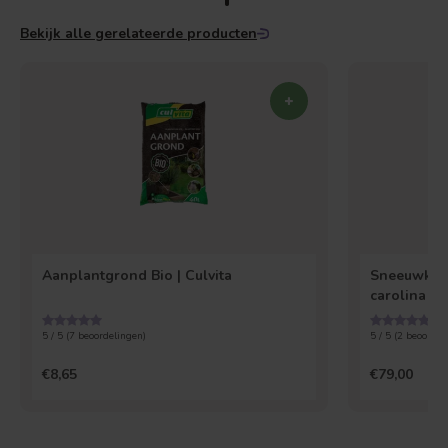
Bekijk alle gerelateerde producten
Aanplantgrond Bio | Culvita
Sneeuwklok
carolina
5 / 5 (
7
beoordelingen)
5 / 5 (
2
beoordel
€8,65
€79,00