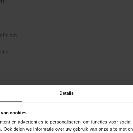
rst
of in pot
ntie
 jij naar op zoek?
Details
 van cookies
ent en advertenties te personaliseren, om functies voor social
eniet jarenlang van deze prachtige bloeier!
. Ook delen we informatie over uw gebruik van onze site met on
Dakvorm
Bolvorm