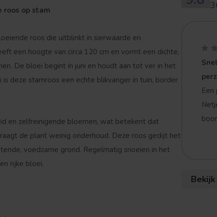
3
e roos op stam
oeiende roos die uitblinkt in sierwaarde en
eft een hoogte van circa 120 cm en vormt een dichte,
Snel
n. De bloei begint in juni en houdt aan tot ver in het
per
i is deze stamroos een echte blikvanger in tuin, border
Een 
Netj
boom
id en zelfreinigende bloemen, wat betekent dat
raagt de plant weinig onderhoud. Deze roos gedijt het
atende, voedzame grond. Regelmatig snoeien in het
 rijke bloei.
Bekijk