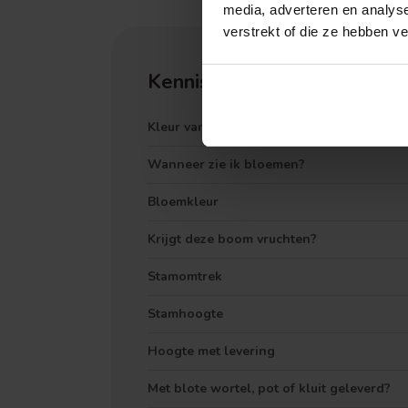
media, adverteren en analys
verstrekt of die ze hebben v
Kennisbank
Kleur van het blad
Wanneer zie ik bloemen?
Bloemkleur
Treurvorm
Krijgt deze boom vruchten?
Stamomtrek
Stamhoogte
Hoogte met levering
Met blote wortel, pot of kluit geleverd?