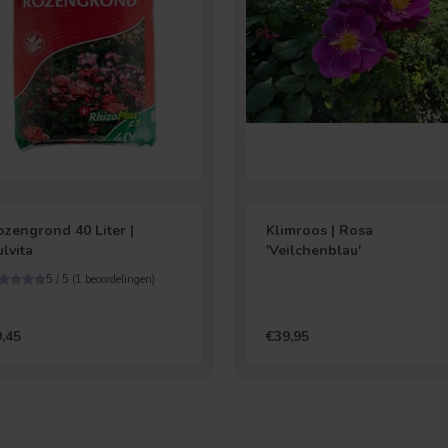
ozengrond 40 Liter |
Klimroos | Rosa
lvita
'Veilchenblau'
5 / 5 (
1
beoordelingen)
,45
€39,95