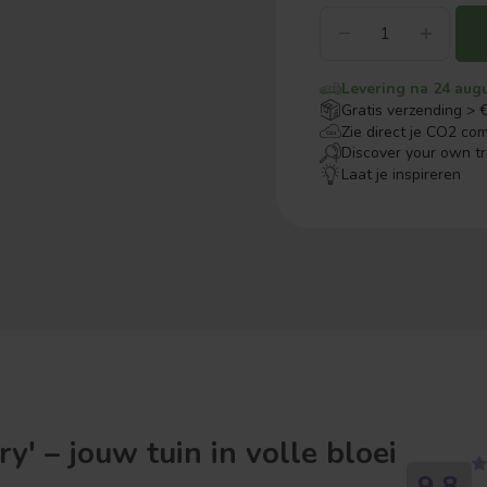
Levering na 24 aug
Gratis verzending > 
Zie direct je CO2 co
Discover your own t
Laat je inspireren
y' – jouw tuin in volle bloei
9.8