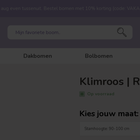
23 aug even tussenuit. Bestel bomen met 10% korting (code: VAK
Dakbomen
Bolbomen
Klimroos | R
Op voorraad
Kies jouw maat: