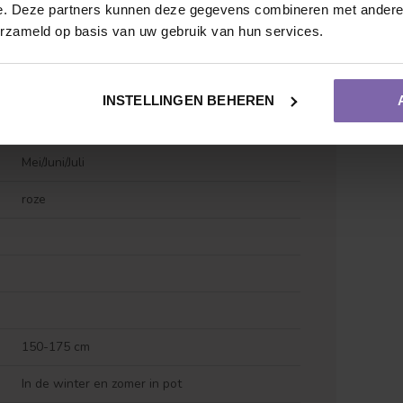
e. Deze partners kunnen deze gegevens combineren met andere i
erzameld op basis van uw gebruik van hun services.
INSTELLINGEN BEHEREN
Groen
Mei/Juni/Juli
roze
Vruchtdragend
Meerstammige vorm
150-175 cm
In de winter en zomer in pot