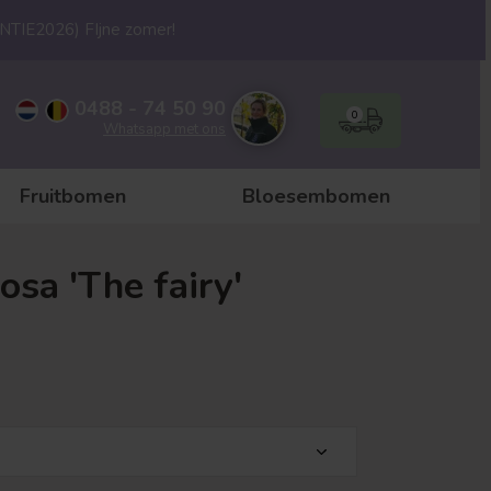
ANTIE2026) FIjne zomer!
0488 - 74 50 90
0
Whatsapp met ons
Fruitbomen
Bloesembomen
osa 'The fairy'