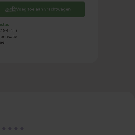
Voeg toe aan vrachtwagen
ustus
€199 (NL)
mpensatie
ree