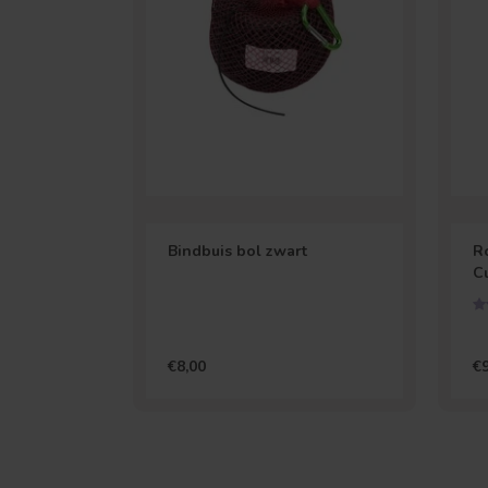
Bindbuis bol zwart
R
Cu
€8,00
€9