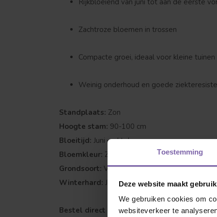
Rijkbloeiend van juni tot aan de eerste vo
Zachtroze bloemen in trossen
Compacte groei, ideaal voor kleine tuinen 
Weinig onderhoud en goede ziekteresiste
Welke boom ben
Standplaats:
Zon
Hoogte stam:
90-100 cm
Bloeitijd:
Juni – oktober
Toestemming
Bloemkleur:
Zachtroze
Grondsoort:
Voedzaam, goed doorlatend
Winterhard:
Ja
Deze website maakt gebruik
We gebruiken cookies om cont
Bestel direct online bij Bomenkopen.nl en g
websiteverkeer te analyseren
Leivorm