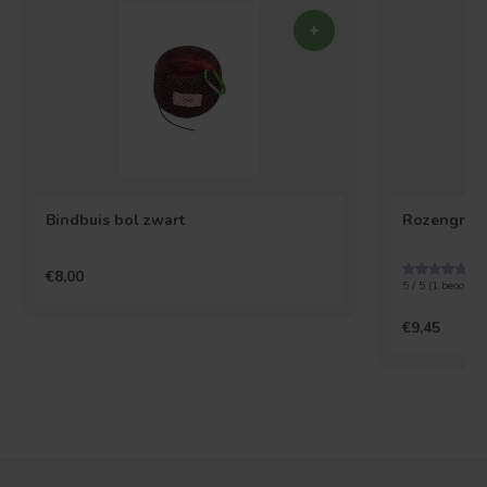
Bindbuis bol zwart
Rozengrond 
€8,00
5 / 5 (
1
beoordel
€9,45