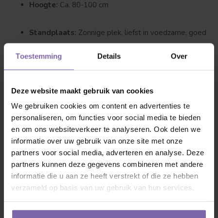
Hoogte:
Ca. 80-100 cm
Standplaats:
Zonnige plek, liefst in voedzame, goed
doorlatende grond
Toestemming
Details
Over
Winterhard:
Ja, bestand tegen vorst
Deze website maakt gebruik van cookies
Ziekteresistent:
Goed, weinig gevoelig voor
We gebruiken cookies om content en advertenties te
meeldauw en roest
personaliseren, om functies voor social media te bieden
en om ons websiteverkeer te analyseren. Ook delen we
informatie over uw gebruik van onze site met onze
De Rosa 'Nostalgie' is een sterke roos met stevige stelen
partners voor social media, adverteren en analyse. Deze
en goed gevulde bloemen. Dankzij haar lange bloeiperiode
partners kunnen deze gegevens combineren met andere
en opvallende kleurcontrasten is deze theeroos een
informatie die u aan ze heeft verstrekt of die ze hebben
aanwinst voor iedere tuin. Regelmatig snoeien en
verzameld op basis van uw gebruik van hun services.
bemesten bevordert de bloei en gezondheid van de plant.