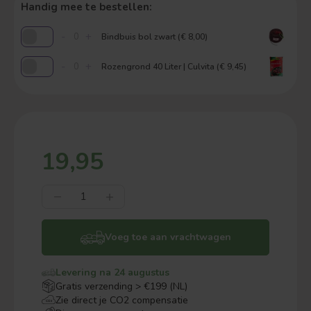
Handig mee te bestellen:
-
+
Bindbuis bol zwart (€ 8,00)
-
+
Rozengrond 40 Liter | Culvita (€ 9,45)
19,95
Voeg toe aan vrachtwagen
Levering na 24 augustus
Gratis verzending > €199 (NL)
Zie direct je CO2 compensatie