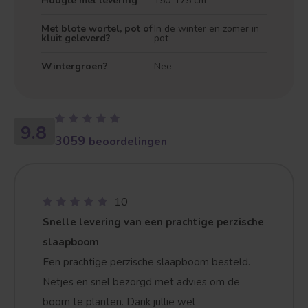
Hoogte met levering
150-175 cm
Met blote wortel, pot of
In de winter en zomer in
kluit geleverd?
pot
Wintergroen?
Nee
9.8
3059
beoordelingen
10
Snelle levering van een prachtige perzische
slaapboom
Een prachtige perzische slaapboom besteld.
Netjes en snel bezorgd met advies om de
Treurvorm
Vruchtdragend
boom te planten. Dank jullie wel