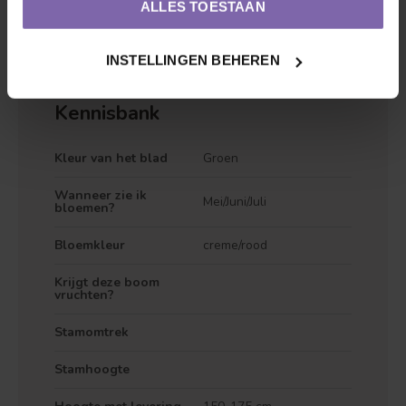
ALLES TOESTAAN
Rosa 'Nostalgie' kopen bij Bomenkopen.nl
INSTELLINGEN BEHEREN
Kennisbank
Kleur van het blad
Groen
Wanneer zie ik
Mei/Juni/Juli
bloemen?
Bloemkleur
creme/rood
Krijgt deze boom
vruchten?
Stamomtrek
Stamhoogte