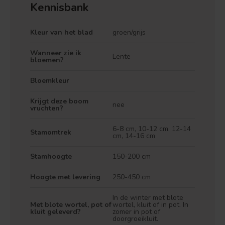
Kennisbank
Kleur van het blad
groen/grijs
Wanneer zie ik
Lente
bloemen?
Bloemkleur
Krijgt deze boom
nee
vruchten?
Treurvorm
Vruchtdragend
6-8 cm, 10-12 cm, 12-14
Stamomtrek
cm, 14-16 cm
Stamhoogte
150-200 cm
Hoogte met levering
250-450 cm
In de winter met blote
Met blote wortel, pot of
wortel, kluit of in pot. In
kluit geleverd?
zomer in pot of
doorgroeikluit.