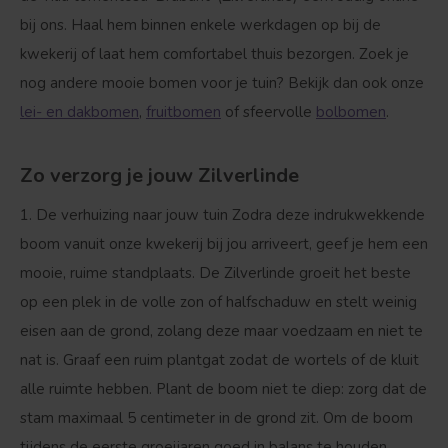
bij ons. Haal hem binnen enkele werkdagen op bij de
kwekerij of laat hem comfortabel thuis bezorgen. Zoek je
nog andere mooie bomen voor je tuin? Bekijk dan ook onze
lei- en dakbomen
,
fruitbomen
of sfeervolle
bolbomen
.
Zo verzorg je jouw Zilverlinde
1. De verhuizing naar jouw tuin
Zodra deze indrukwekkende
boom vanuit onze kwekerij bij jou arriveert, geef je hem een
mooie, ruime standplaats. De Zilverlinde groeit het beste
op een plek in de volle zon of halfschaduw en stelt weinig
eisen aan de grond, zolang deze maar voedzaam en niet te
nat is. Graaf een ruim plantgat zodat de wortels of de kluit
alle ruimte hebben. Plant de boom niet te diep: zorg dat de
stam maximaal 5 centimeter in de grond zit. Om de boom
tijdens de eerste groeijaren goed in balans te houden,