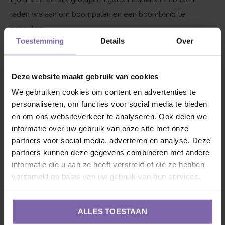
raden we aan om boompalen en een boomband te
gebruiken.
Toestemming
Details
Over
2. Onderhoud en snoei
De Tilia tomentosa 'Brabant' groeit
van nature in een mooie, regelmatige piramidevorm en
Deze website maakt gebruik van cookies
heeft in principe weinig snoei nodig.
We gebruiken cookies om content en advertenties te
personaliseren, om functies voor social media te bieden
Wanneer?
Mocht je de boom willen modelleren of in
en om ons websiteverkeer te analyseren. Ook delen we
informatie over uw gebruik van onze site met onze
grootte willen beperken, doe dit dan in de winter
partners voor social media, adverteren en analyse. Deze
(tussen november en maart), wanneer de boom in
partners kunnen deze gegevens combineren met andere
rust is.
informatie die u aan ze heeft verstrekt of die ze hebben
verzameld op basis van uw gebruik van hun services.
Hoe?
Verwijder dode, kruisende of te dikke takken
om de mooie, open kroonstructuur te behouden.
ALLES TOESTAAN