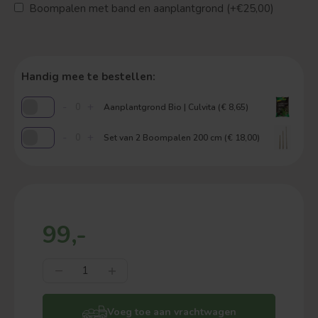
Boompalen met band en aanplantgrond (+€25,00)
Handig mee te bestellen:
-
+
Aanplantgrond Bio | Culvita (€ 8,65)
-
+
Set van 2 Boompalen 200 cm (€ 18,00)
99,-
Voeg toe aan vrachtwagen