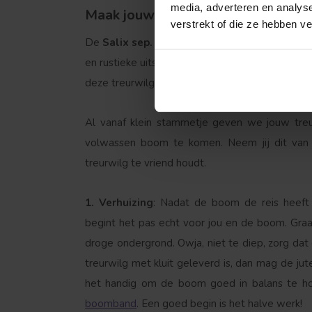
media, adverteren en analys
Maak jouw tuin compleet met een t
verstrekt of die ze hebben v
De
Salix sep. Chrysocoma
is perfect voor wie 
en rustieke uitstraling aan de tuin geeft. Of het 
deze treurwilg zorgt gegarandeerd voor een unie
Al vanaf klein stammetje geven we jouw treu
volwassen boom te komen. Neem jij dit van
treurwilg te vriend houdt.
Treurvorm
1. Verhuizing
: Nadat de boom de reis heeft 
begint het pas echt voor jou en de boom. Graaf
droge ondergrond. Owja, niet te diep, zorg dat
treurwilg met kluit geleverd is, dan mag de jut
het handig om de boom goed in balans te h
boomband
. Een goed begin is het halve werk!