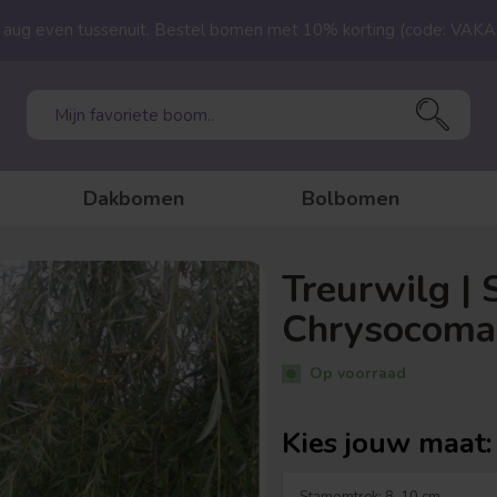
23 aug even tussenuit. Bestel bomen met 10% korting (code: VAK
Dakbomen
Bolbomen
Treurwilg | 
Chrysocoma
Op voorraad
Kies jouw maat: