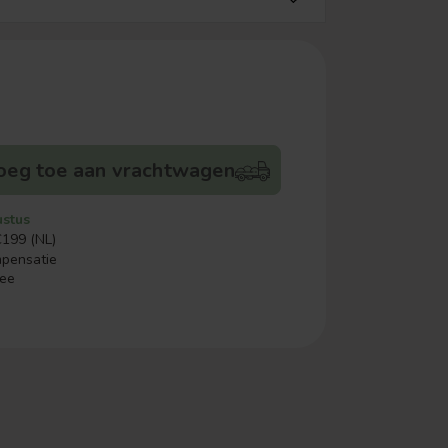
oeg toe aan vrachtwagen
ustus
€199 (NL)
mpensatie
ree