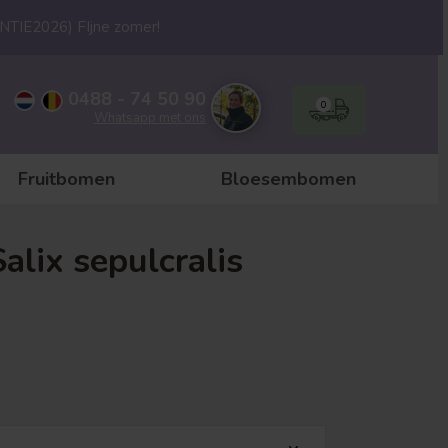
ANTIE2026) FIjne zomer!
0488 - 74 50 90
0
Whatsapp met ons
Fruitbomen
Bloesembomen
Salix sepulcralis