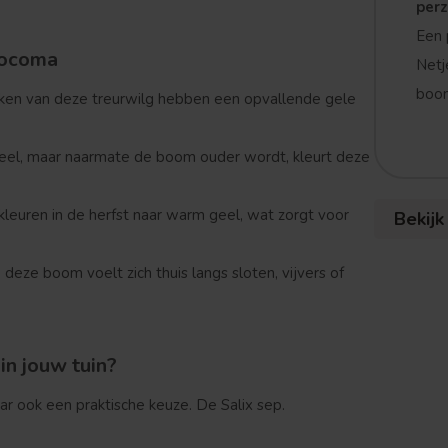
per
Een 
socoma
Netj
boom
kken van deze treurwilg hebben een opvallende gele
geel, maar naarmate de boom ouder wordt, kleurt deze
rkleuren in de herfst naar warm geel, wat zorgt voor
Bekijk
 deze boom voelt zich thuis langs sloten, vijvers of
in jouw tuin?
ar ook een praktische keuze. De Salix sep.