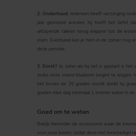
2. Onderhoud
: Iedereen heeft verzorging nodi
jaar gesnoeid worden, hij heeft het liefst
uitlopende takken terug knippen tot de kroon
stam. Eventueel kun je hem in de zomer nog iets
deze periode.
3. Dorst?
Ja, zeker als hij net is geplant is he
zodra onze vriend bladeren begint te krijgen. 
het boven de 25 graden wordt drinkt hij gr
graden elke dag minimaal 1 emmer water in de
Goed om te weten
Bekijk hieronder de accessoires waar de treurwi
voor jouw boom, zodat deze niet beschadigd raa