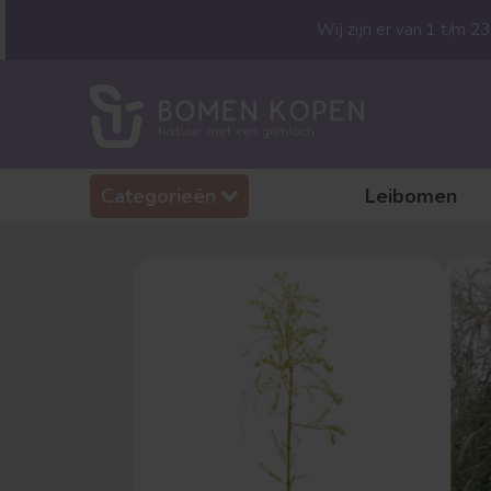
Wij zijn er van 1 t/m 
Categorieën
Leibomen