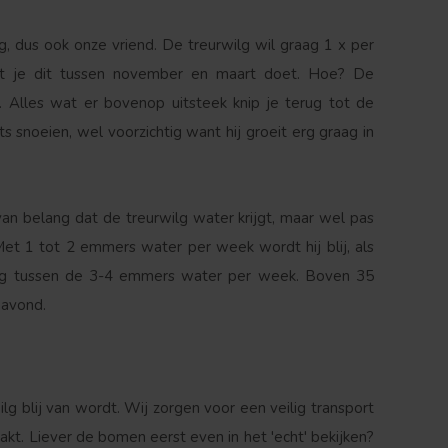
g, dus ook onze vriend. De treurwilg wil graag 1 x per
 dat je dit tussen november en maart doet. Hoe? De
. Alles wat er bovenop uitsteek knip je terug tot de
 snoeien, wel voorzichtig want hij groeit erg graag in
t van belang dat de treurwilg water krijgt, maar wel pas
Met 1 tot 2 emmers water per week wordt hij blij, als
aag tussen de 3-4 emmers water per week. Boven 35
 avond.
lg blij van wordt. Wij zorgen voor een veilig transport
kt. Liever de bomen eerst even in het 'echt' bekijken?