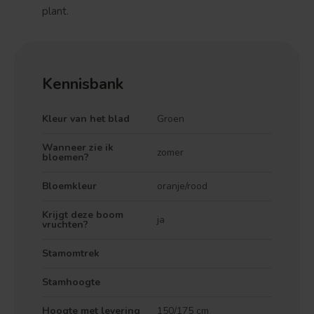
plant.
Kennisbank
Kleur van het blad
Groen
Wanneer zie ik
zomer
bloemen?
Bloemkleur
oranje/rood
Krijgt deze boom
ja
vruchten?
Stamomtrek
Stamhoogte
Hoogte met levering
150/175 cm