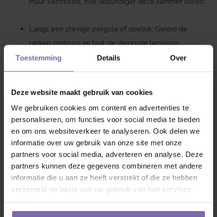
muur vasthoudt, hoe uitbundiger deze klimmer bloeit.
Langs een stevige pergola of obelisk:
Geleid de
ranken omhoog en laat de dieprode lampions
prachtig over je terras of border hangen.
Toestemming
Details
Over
In een mediterrane of moderne tuin:
De strakke,
Deze website maakt gebruik van cookies
diepe kleuren passen perfect in zowel een strak
We gebruiken cookies om content en advertenties te
modern tuinontwerp als een warme, zuidelijke oase.
personaliseren, om functies voor social media te bieden
en om ons websiteverkeer te analyseren. Ook delen we
Plant- en onderhoudstips van de kweker
informatie over uw gebruik van onze site met onze
partners voor social media, adverteren en analyse. Deze
Zo houd je de
Campsis 'Ebony and Red'
vitaal en
partners kunnen deze gegevens combineren met andere
rijkbloeiend:
informatie die u aan ze heeft verstrekt of die ze hebben
verzameld op basis van uw gebruik van hun services.
Standplaats:
Volle zon. Een warme, beschutte plek is