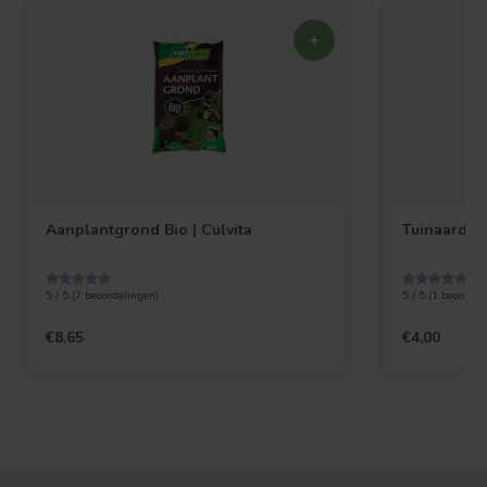
Aanplantgrond Bio | Culvita
Tuinaarde 30
5 / 5 (
7
beoordelingen)
5 / 5 (
1
beoordel
€8,65
€4,00