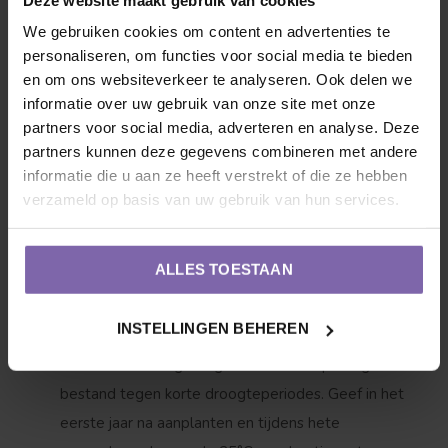
kalkrijke grond. Heeft een grote hekel aan natte
We gebruiken cookies om content en advertenties te
voeten in de winter. Gebruik bij het poten onze
personaliseren, om functies voor social media te bieden
universele aanplantgrond (
7 tot 9 planten per m²
).
en om ons websiteverkeer te analyseren. Ook delen we
informatie over uw gebruik van onze site met onze
partners voor social media, adverteren en analyse. Deze
Snoei:
Knip uitgebloeide bloemen in de zomer
partners kunnen deze gegevens combineren met andere
eventueel weg om een langere doorbloei te
informatie die u aan ze heeft verstrekt of die ze hebben
stimuleren. Laat de laatste bloemhoofden in de
verzameld op basis van uw gebruik van hun services.
herfst juist zitten; de zwarte, kegelvormige harten
geven een prachtig wintersilhouet en de zaden zijn
ALLES TOESTAAN
een traktatie voor tuinvogels. Knip de plant in maart
helemaal kort terug.
INSTELLINGEN BEHEREN
Water:
Eenmaal goed gesetteld is de plant goed
bestand tegen korte droogteperiodes. Geef in het
eerste jaar na aanplanten en tijdens hete