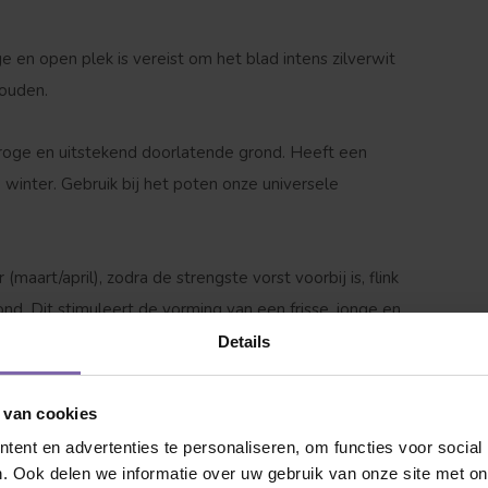
 en open plek is vereist om het blad intens zilverwit
houden.
oge en uitstekend doorlatende grond. Heeft een
 winter. Gebruik bij het poten onze universele
 jij naar op zoek?
(maart/april), zodra de strengste vorst voorbij is, flink
d. Dit stimuleert de vorming van een frisse, jonge en
Details
e plant een minimale waterbehoefte. Geef alleen bij
 van cookies
de
25°C
matig water rechtstreeks bij de basis.
ent en advertenties te personaliseren, om functies voor social
. Ook delen we informatie over uw gebruik van onze site met on
Dakvorm
Bolvorm