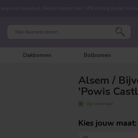
23 aug even tussenuit. Bestel bomen met 10% korting (code: VAK
Dakbomen
Bolbomen
Alsem / Bijv
'Powis Castl
Op voorraad
Kies jouw maat: