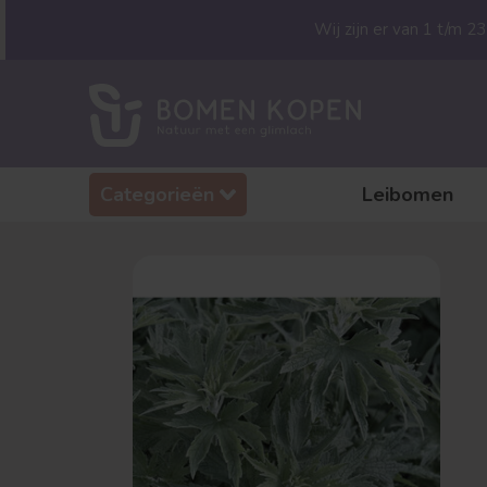
Wij zijn er van 1 t/m 
Categorieën
Leibomen