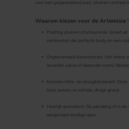
voor een gegarandeerd luxe, zilveren contrast in
Waarom kiezen voor de Artemisia '
Prachtig zilveren structuurwolk:
Groeit uit
centimeter
) die perfecte body en een ru
Ongeëvenaard kleurcontrast:
Het intens zi
lavendel, salvia of dieprode rozen) fabel
Extreem hitte- en droogtetolerant:
Deze m
hete zomers en schrale, droge grond.
Heerlijk aromatisch:
Bij aanraking of in de
aangenaam kruidige geur.