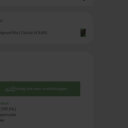
n:
grond Bio | Culvita (€ 8,65)
Voeg toe aan vrachtwagen
ustus
€199 (NL)
mpensatie
ree