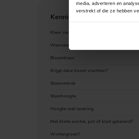
media, adverteren en analys
verstrekt of die ze hebben v
Kennisbank
Kleur van het blad
Wanneer zie ik bloemen?
Bloemkleur
Krijgt deze boom vruchten?
Treurvorm
Stamomtrek
Stamhoogte
Hoogte met levering
Met blote wortel, pot of kluit geleverd?
Wintergroen?