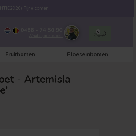
ANTIE2026) FIjne zomer!
0488 - 74 50 90
0
Whatsapp met ons
Fruitbomen
Bloesembomen
oet - Artemisia
e'