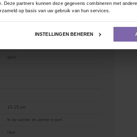
e. Deze partners kunnen deze gegevens combineren met andere i
erzameld op basis van uw gebruik van hun services.
Groen/wit
INSTELLINGEN BEHEREN
Mei/Juni/Juli
geel
Vruchtdragend
Meerstammige vorm
15-25 cm
In de winter en zomer in pot
Nee