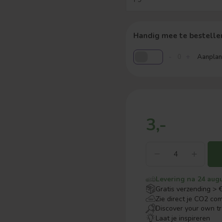
Handig mee te bestelle
-
+
Aanplant
3,-
Levering na 24 aug
Gratis verzending > 
Zie direct je CO2 co
Discover your own t
Laat je inspireren