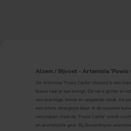
Alsem / Bijvoet - Artemisia 'Powis 
De
Artemisia 'Powis Castle'
(Alsem) is een impo
klasse naar je tuin brengt. Dit ras is groter e
een prachtige, brede en opgaande struik. De pla
een intens zilvergrijze kleur. In de nazomer ku
verschijnen, maar de 'Powis Castle' wordt voor
en aromatische geur. Bij Bomenkopen selectere