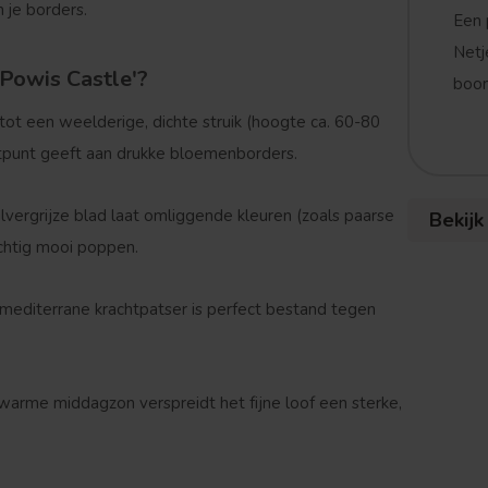
 je borders.
Een 
Netj
Powis Castle'?
boom
 tot een weelderige, dichte struik (hoogte ca.
60-80
stpunt geeft aan drukke bloemenborders.
lvergrijze blad laat omliggende kleuren (zoals paarse
Bekijk
achtig mooi poppen.
editerrane krachtpatser is perfect bestand tegen
 warme middagzon verspreidt het fijne loof een sterke,