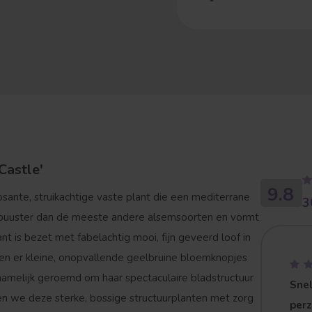
Castle'
9.8
sante, struikachtige vaste plant die een mediterrane
3
n robuuster dan de meeste andere alsemsoorten en vormt
nt is bezet met fabelachtig mooi, fijn geveerd loof in
nnen er kleine, onopvallende geelbruine bloemknopjes
namelijk geroemd om haar spectaculaire bladstructuur
Snel
n we deze sterke, bossige structuurplanten met zorg
per