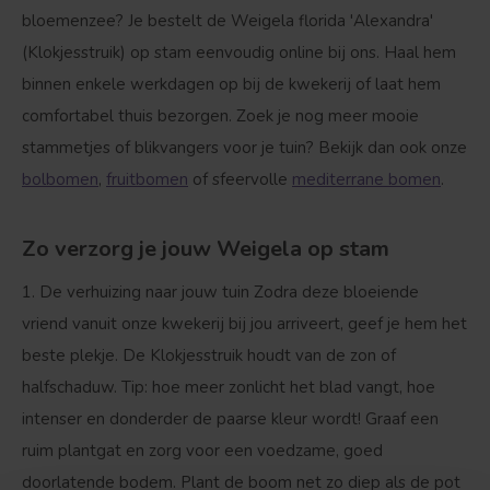
bloemenzee? Je bestelt de Weigela florida 'Alexandra'
(Klokjesstruik) op stam eenvoudig online bij ons. Haal hem
binnen enkele werkdagen op bij de kwekerij of laat hem
comfortabel thuis bezorgen. Zoek je nog meer mooie
stammetjes of blikvangers voor je tuin? Bekijk dan ook onze
bolbomen
,
fruitbomen
of sfeervolle
mediterrane bomen
.
Zo verzorg je jouw Weigela op stam
1. De verhuizing naar jouw tuin
Zodra deze bloeiende
vriend vanuit onze kwekerij bij jou arriveert, geef je hem het
beste plekje. De Klokjesstruik houdt van de zon of
halfschaduw.
Tip:
hoe meer zonlicht het blad vangt, hoe
intenser en donderder de paarse kleur wordt! Graaf een
ruim plantgat en zorg voor een voedzame, goed
doorlatende bodem. Plant de boom net zo diep als de pot