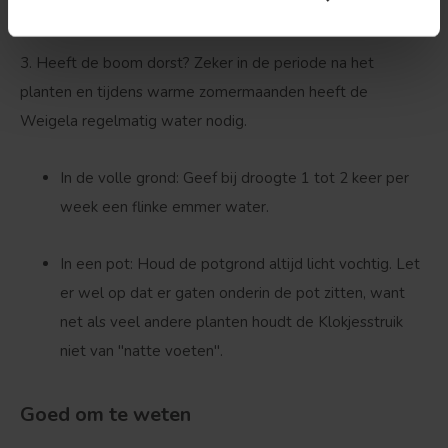
stam groeien, mag je direct wegknippen.
3. Heeft de boom dorst?
Zeker in de periode na het
planten en tijdens warme zomermaanden heeft de
Weigela regelmatig water nodig.
In de volle grond:
Geef bij droogte 1 tot 2 keer per
week een flinke emmer water.
In een pot:
Houd de potgrond altijd licht vochtig. Let
er wel op dat er gaten onderin de pot zitten, want
net als veel andere planten houdt de Klokjesstruik
niet van "natte voeten".
Goed om te weten