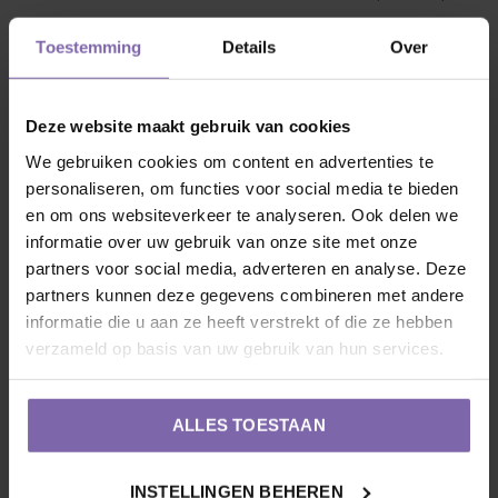
waarin hij geleverd is. Staat hij in de volle grond op een
Toestemming
Details
Over
winderige plek? Gebruik dan een boompaal om de stam te
ondersteunen.
Deze website maakt gebruik van cookies
2. Onderhoud en snoei
Om de kroon mooi compact en
We gebruiken cookies om content en advertenties te
bolvormig te houden, kun je de Weigela op stam het beste
personaliseren, om functies voor social media te bieden
en om ons websiteverkeer te analyseren. Ook delen we
direct na de hoofdbloei (juli) snoeien.
informatie over uw gebruik van onze site met onze
partners voor social media, adverteren en analyse. Deze
Hoe?
Knip de uitgebloeide takken met ongeveer een
partners kunnen deze gegevens combineren met andere
derde terug tot een gezonde knop.
informatie die u aan ze heeft verstrekt of die ze hebben
verzameld op basis van uw gebruik van hun services.
Waarom?
Dit stimuleert de groei van nieuwe,
donkere scheuten waar volgend jaar weer bloemen
ALLES TOESTAAN
aan groeien, én het vergroot de kans op die leuke
nabloei in de herfst! Wilde scheuten die onderaan de
INSTELLINGEN BEHEREN