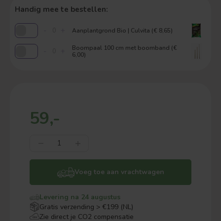
Handig mee te bestellen:
-
+
Aanplantgrond Bio | Culvita (€ 8,65)
Boompaal 100 cm met boomband (€
-
+
6,00)
59,-
Voeg toe aan vrachtwagen
Levering na 24 augustus
Gratis verzending > €199 (NL)
Zie direct je CO2 compensatie