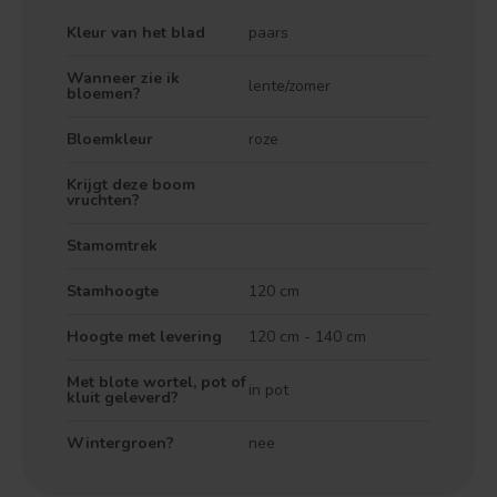
Kleur van het blad
paars
Wanneer zie ik
lente/zomer
bloemen?
Bloemkleur
roze
Krijgt deze boom
vruchten?
Treurvorm
Vruchtdragend
Stamomtrek
Stamhoogte
120 cm
Hoogte met levering
120 cm - 140 cm
Met blote wortel, pot of
in pot
kluit geleverd?
Wintergroen?
nee