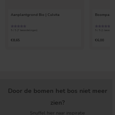
Aanplantgrond Bio | Culvita
Boompaal 
5 / 5 (
7
beoordelingen)
5 / 5 (
1
beoordel
€8,65
€6,00
Door de bomen het bos niet meer
zien?
Snuffel hier naar inspiratie