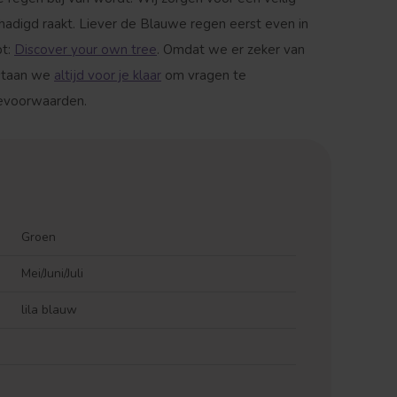
chadigd raakt. Liever de Blauwe regen eerst even in
pt:
Discover your own tree
. Omdat we er zeker van
 staan we
altijd voor je klaar
om vragen te
ievoorwaarden.
Groen
Mei/Juni/Juli
lila blauw