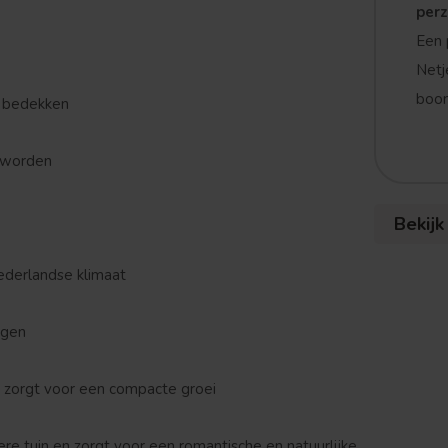
per
Een 
Netj
boom
n bedekken
 worden
Bekijk
ederlandse klimaat
ngen
n zorgt voor een compacte groei
re tuin en zorgt voor een romantische en natuurlijke