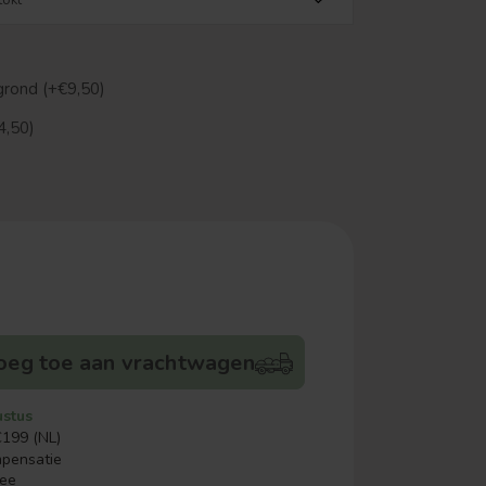
grond (+€9,50)
4,50)
oeg toe aan vrachtwagen
ustus
€199 (NL)
mpensatie
ree