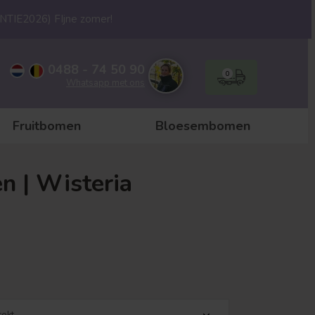
ANTIE2026) FIjne zomer!
0488 - 74 50 90
0
Whatsapp met ons
Fruitbomen
Bloesembomen
n | Wisteria