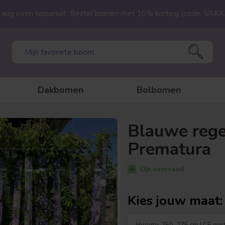
23 aug even tussenuit. Bestel bomen met 10% korting (code: VAK
Dakbomen
Bolbomen
Blauwe rege
Prematura
Op voorraad
Kies jouw maat: