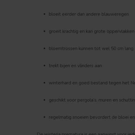
bloeit eerder dan andere blauweregen
groeit krachtig en kan grote oppervlakke
bloemtrossen kunnen tot wel 50 cm lang
trekt bijen en vlinders aan
winterhard en goed bestand tegen het N
geschikt voor pergola’s, muren en schutti
regelmatig snoeien bevordert de bloei e
De wisteria prematura is een aanwinst voor iede