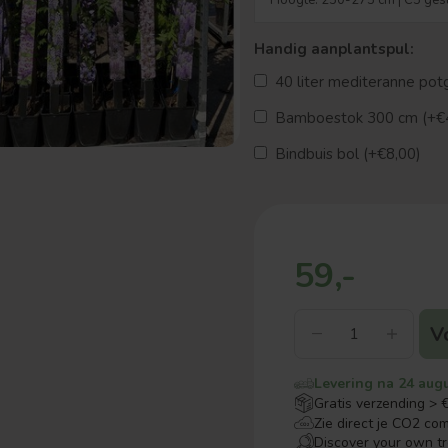
Handig aanplantspul:
40 liter mediteranne pot
Bamboestok 300 cm (+€
Bindbuis bol (+€8,00)
59,-
V
Levering na 24 aug
Gratis verzending > 
Zie direct je CO2 co
Discover your own t