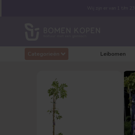
Wij zijn er van 1 t/m 
Categorieën
Leibomen