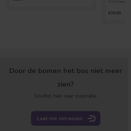
5 / 5 (
1
beoordel
€39,00
Door de bomen het bos niet meer
zien?
Snuffel hier naar inspiratie
Laat me verrassen