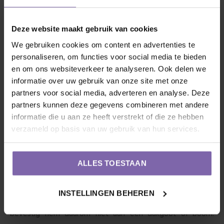
korte uitleg hoe je de Wisteria te vriend houdt.
Deze website maakt gebruik van cookies
1. Verhuizing
: Nadat de plant de reis heeft afgelegd vanuit
We gebruiken cookies om content en advertenties te
onze boomkwekerij tot in jouw tuin begint het pas echt
personaliseren, om functies voor social media te bieden
voor jou en de Blauwe regen. Graaf een ruim gat voor de
en om ons websiteverkeer te analyseren. Ook delen we
informatie over uw gebruik van onze site met onze
wortels of kluit, zorg voor een droge ondergrond. Owja,
partners voor social media, adverteren en analyse. Deze
niet te diep, zorg dat de stam maximaal 5 centimeter in de
partners kunnen deze gegevens combineren met andere
grond zit. Als de blauwe regen met kluit geleverd is, dan
informatie die u aan ze heeft verstrekt of die ze hebben
mag de jute en metalen draadkorf eromheen blijven zitten.
verzameld op basis van uw gebruik van hun services.
een blauwe regen staat vooral prachtig bij een stevige
ALLES TOESTAAN
boog of pergola, maar tegen een muur of schuur kan hij ook
prima geplant worden. wel met goede ondersteuning,
INSTELLINGEN BEHEREN
want de blauwe regen heeft een enorme groeikracht.
bevestig hem daarom niet aan een dakgoot of boom.