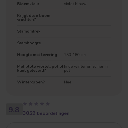
Bloemkleur
violet blauw
Krijgt deze boom
vruchten?
Stamomtrek
Treurvorm
Vruchtdragend
Stamhoogte
Hoogte met levering
150-180 cm
Met blote wortel, pot of
In de winter en zomer in
kluit geleverd?
pot
Wintergroen?
Nee
9.8
3059
beoordelingen