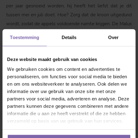
per jaar gesnoeid worden, hij heeft het liefst dat je dit
tussen mei en juli doet. Hoe? Zorg dat de kroon uitgedund
wordt, zodat de appels voldoende ruimte krijgen. De Malus
dom. Alkmene is een snelle groeier. Snoeien zorgt voor
Toestemming
Details
Over
meer vruchten.
3. Dorst?
Ja, zeker als hij net is geplant is het van belang
Deze website maakt gebruik van cookies
dat de appelboom water krijgt, maar wel pas zodra onze
We gebruiken cookies om content en advertenties te
personaliseren, om functies voor social media te bieden
vriend bladeren begint te krijgen. Met 1 tot 2 emmers
en om ons websiteverkeer te analyseren. Ook delen we
water per week wordt hij blij, als het boven de 25 graden
informatie over uw gebruik van onze site met onze
wordt drinkt hij graag tussen de 3-4 emmers water per
partners voor social media, adverteren en analyse. Deze
week. Boven 35 graden elke dag minimaal 1 emmer water
partners kunnen deze gegevens combineren met andere
in de avond en als het mogelijk is over de bladeren
informatie die u aan ze heeft verstrekt of die ze hebben
verzameld op basis van uw gebruik van hun services.
sproeien. Let op; appelbomen houden niet van natte
voeten!