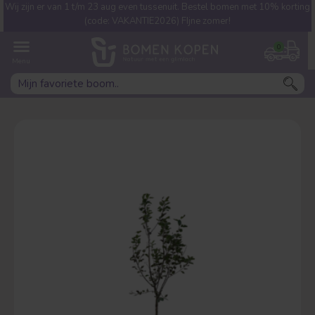
Wij zijn er van 1 t/m 23 aug even tussenuit. Bestel bomen met 10% korting
Welke boom ben jij naar op
(code: VAKANTIE2026) FIjne zomer!
zoek?
0
Leivorm
Dakvorm