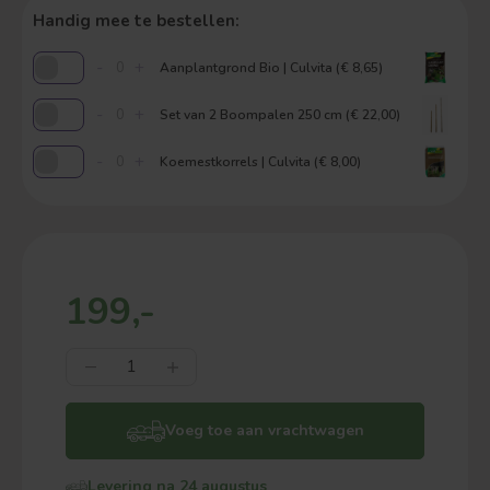
Handig mee te bestellen:
-
+
Aanplantgrond Bio | Culvita (€ 8,65)
-
+
Set van 2 Boompalen 250 cm (€ 22,00)
-
+
Koemestkorrels | Culvita (€ 8,00)
199,-
Voeg toe aan vrachtwagen
Levering na 24 augustus