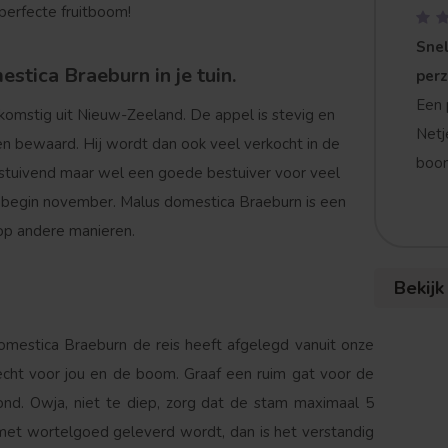
 perfecte fruitboom!
Snel
stica Braeburn in je tuin.
per
Een 
omstig uit Nieuw-Zeeland. De appel is stevig en
Netj
n bewaard. Hij wordt dan ook veel verkocht in de
boom
estuivend maar wel een goede bestuiver voor veel
r, begin november. Malus domestica Braeburn is een
op andere manieren.
Bekijk
mestica Braeburn de reis heeft afgelegd vanuit onze
echt voor jou en de boom. Graaf een ruim gat voor de
ond. Owja, niet te diep, zorg dat de stam maximaal 5
met wortelgoed geleverd wordt, dan is het verstandig