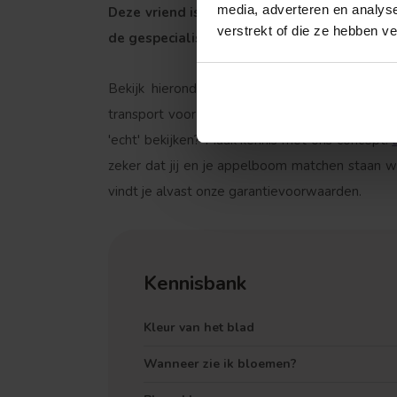
media, adverteren en analys
Deze vriend is wel wat gevoelig voor 
verstrekt of die ze hebben v
de gespecialiseerde tuincentra zijn daar bio
Bekijk hieronder de accessoires waar de ap
transport voor jouw boom, zodat deze niet bes
'echt' bekijken? Maak kennis met ons concept:
zeker dat jij en je appelboom matchen staan w
vindt je alvast onze garantievoorwaarden.
Treurvorm
Kennisbank
Kleur van het blad
Wanneer zie ik bloemen?