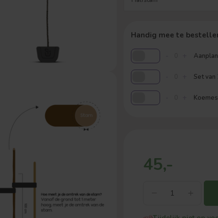
Handig mee te bestelle
-
+
Aanplant
-
+
Set van
-
+
Koemestk
45,-
Tijdelijk niet op vo