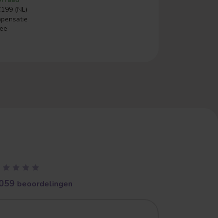
€199 (NL)
mpensatie
ree
059
beoordelingen