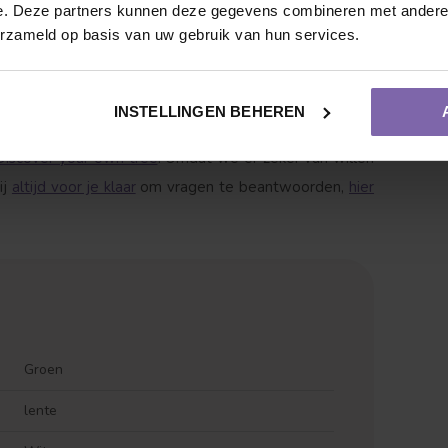
e. Deze partners kunnen deze gegevens combineren met andere i
o.a. meeldauw, luis en vruchtboomkanker. Bij
erzameld op basis van uw gebruik van hun services.
logische middelen voor te verkrijgen !
pelboom blij van wordt. Wij zorgen voor een veilig
INSTELLINGEN BEHEREN
chadigd raakt. Liever de fruitbomen eerst even in het
Discover your own tree
. Omdat we er zeker van willen
ij
altijd voor je klaar
om vragen te beantwoorden,
hier
Vruchtdragend
Meerstammige vorm
Groen
lente