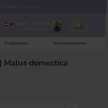
ANTIE2026) FIjne zomer!
0488 - 74 50 90
0
Whatsapp met ons
Fruitbomen
Bloesembomen
 Malus domestica