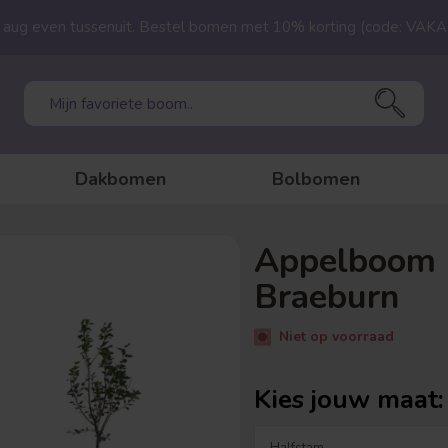
23 aug even tussenuit. Bestel bomen met 10% korting (code: VAK
Dakbomen
Bolbomen
Appelboom |
Braeburn
Niet op voorraad
Kies jouw maat: