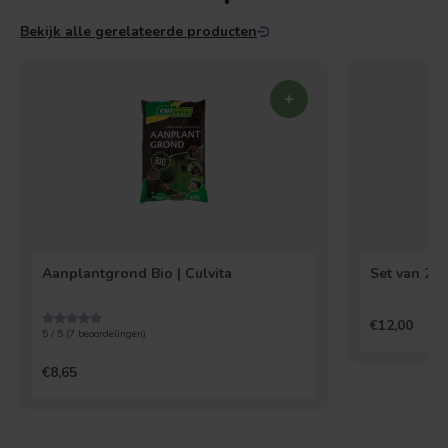
Bekijk alle gerelateerde producten
Aanplantgrond Bio | Culvita
Set van 2 
€12,00
5 / 5 (
7
beoordelingen)
€8,65