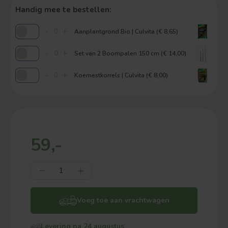
Handig mee te bestellen:
-
+
Aanplantgrond Bio | Culvita (€ 8,65)
-
+
Set van 2 Boompalen 150 cm (€ 14,00)
-
+
Koemestkorrels | Culvita (€ 8,00)
59,-
Voeg toe aan vrachtwagen
Levering na 24 augustus