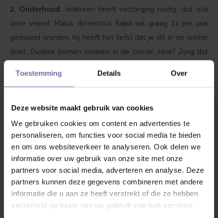
2. Onderhoud
: Iedereen heeft verzorging nodig, dus ook
onze vriend. Malus domestica Rajka wil graag 1x per jaar
gesnoeid worden, hij heeft het liefst dat je dit in de winter
doet. Oudere bomen snoeien in de zomer. Hoe? Zorg dat
de kroon uitgedund wordt, zodat de appels voldoende
Toestemming
Details
Over
ruimte krijgen. Op goede luchtdoorlatende grond groeit
deze appelboom het best.
Deze website maakt gebruik van cookies
3. Dorst?
Ja, zeker als hij net is geplant is het van belang
We gebruiken cookies om content en advertenties te
personaliseren, om functies voor social media te bieden
dat de appelboom water krijgt, maar wel pas zodra onze
en om ons websiteverkeer te analyseren. Ook delen we
vriend bladeren begint te krijgen. Met 1 tot 2 emmers
informatie over uw gebruik van onze site met onze
water per week wordt hij blij, als het boven de 25 graden
partners voor social media, adverteren en analyse. Deze
wordt drinkt hij graag tussen de 3-4 emmers water per
partners kunnen deze gegevens combineren met andere
week. Boven 35 graden elke dag minimaal 1 emmer water
informatie die u aan ze heeft verstrekt of die ze hebben
verzameld op basis van uw gebruik van hun services.
in de avond en als het mogelijk is over de bladeren