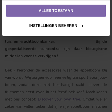
sproeien. Let op; appelbomen houden niet van natte
voeten!
ALLES TOESTAAN
Goed om te weten
INSTELLINGEN BEHEREN
Deze vriend is wel wat gevoelig voor o.a. meeldauw,
luis en vruchtboomkanker. Bij de
gespecialiseerde tuincentra zijn daar biologische
middelen voor te verkrijgen !
Bekijk hieronder de accessoires waar de appelboom blij
van wordt. Wij zorgen voor een veilig transport voor jouw
boom, zodat deze niet beschadigd raakt. Liever de
fruitbomen eerst even in het 'echt' bekijken? Maak kennis
met ons concept:
Discover your own tree
. Omdat we er
zeker van willen zeker dat jij en je appelboom matchen