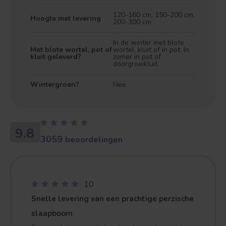
120-160 cm, 150-200 cm,
Hoogte met levering
200-300 cm
In de winter met blote
Met blote wortel, pot of
wortel, kluit of in pot. In
kluit geleverd?
zomer in pot of
doorgroeikluit.
Wintergroen?
Nee
Treurvorm
Vruchtdragend
9.8
3059
beoordelingen
10
Snelle levering van een prachtige perzische
slaapboom