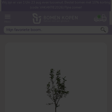
Wij zijn er van 1 t/m 23 aug even tussenuit. Bestel bomen met 10% korting
Welke boom ben jij naar op
(code: VAKANTIE2026) FIjne zomer!
zoek?
0
Leivorm
Dakvorm