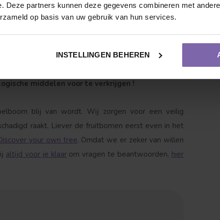
 de avond en als het mogelijk is over de bladeren
e. Deze partners kunnen deze gegevens combineren met andere i
erzameld op basis van uw gebruik van hun services.
natte voeten!
INSTELLINGEN BEHEREN
o.a. meeldauw, luis en vruchtboomkanker. Bij
logische middelen voor te verkrijgen !
pelboom blij van wordt. Wij zorgen voor een veilig
Vruchtdragend
Meerstammige vorm
chadigd raakt. Liever de fruitbomen eerst even in het
Discover your own tree
. Omdat we er zeker van willen
ij
altijd voor je klaar
om vragen te beantwoorden,
hier