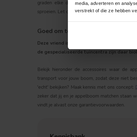
graden elke dag minimaal 1 emmer water in
media, adverteren en analys
verstrekt of die ze hebben v
sproeien. Let op; appelbomen houden niet van 
Goed om te weten
Deze vriend is wel wat gevoelig voor 
de gespecialiseerde tuincentra zijn daar bio
Bekijk hieronder de accessoires waar de ap
Treurvorm
transport voor jouw boom, zodat deze niet bes
'echt' bekijken? Maak kennis met ons concept:
zeker dat jij en je appelboom matchen staan w
vindt je alvast onze garantievoorwaarden.
Kennisbank