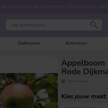
23 aug even tussenuit. Bestel bomen met 10% korting (code: VAK
Dakbomen
Bolbomen
Appelboom |
Rode Dijkm
Op voorraad
Kies jouw maat: