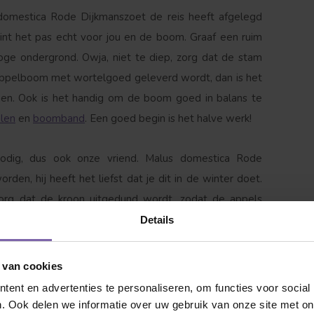
domestica Rode Dijkmanszoet de reis heeft afgelegd
int het pas echt voor jou en de boom. Graaf een ruim
roge ondergrond. Owja, niet te diep, zorg dat de stam
 appelboom met wortelgoed geleverd wordt, dan is het
oen. Ook is het handig om de boom goed in balans te
len
en
boomband
. Een goed begin is het halve werk!
 jij naar op zoek?
nodig, dus ook onze vriend. Malus domestica Rode
den, hij heeft het liefst dat je dit in de winter doet.
rg dat de kroon uitgedund wordt, zodat de appels
atende grond groeit deze appelboom het best.
Details
t van belang dat de appelboom water krijgt, maar wel pas
 van cookies
Met 1 tot 2 emmers water per week wordt hij blij, als
ent en advertenties te personaliseren, om functies voor social
aag tussen de 3-4 emmers water per week. Boven 35
. Ook delen we informatie over uw gebruik van onze site met on
Dakvorm
Bolvorm