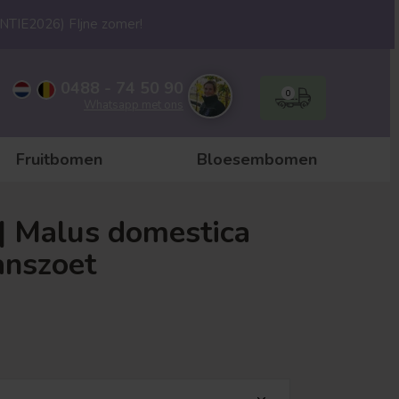
ANTIE2026) FIjne zomer!
0488 - 74 50 90
0
Whatsapp met ons
Fruitbomen
Bloesembomen
 Malus domestica
anszoet