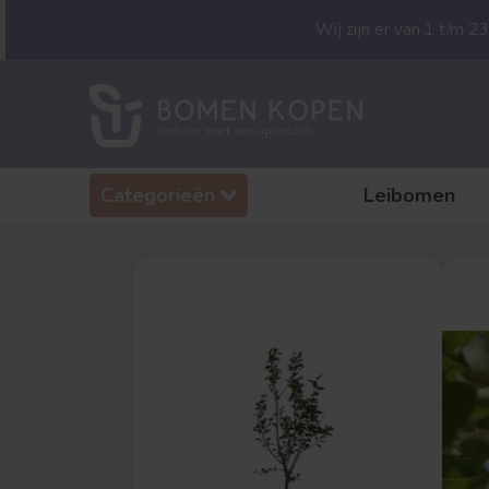
Wij zijn er van 1 t/m 
Categorieën
Leibomen