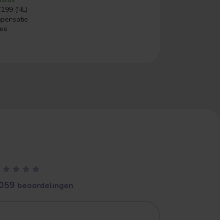
€199 (NL)
mpensatie
ree
059
beoordelingen