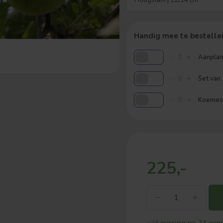
Handig mee te bestelle
-
+
Aanplant
-
+
Set van
-
+
Koemestk
225,-
Levering na 24 aug