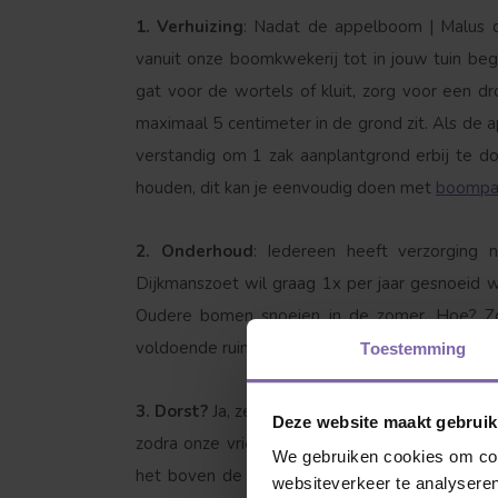
1. Verhuizing
: Nadat de appelboom | Malus 
vanuit onze boomkwekerij tot in jouw tuin beg
gat voor de wortels of kluit, zorg voor een d
maximaal 5 centimeter in de grond zit. Als de
verstandig om 1 zak aanplantgrond erbij te d
houden, dit kan je eenvoudig doen met
boompa
Welke boom ben
2. Onderhoud
: Iedereen heeft verzorging 
Dijkmanszoet wil graag 1x per jaar gesnoeid wor
Oudere bomen snoeien in de zomer. Hoe? Zo
voldoende ruimte krijgen. Op goede luchtdoorl
Toestemming
3. Dorst?
Ja, zeker als hij net is geplant is he
Deze website maakt gebruik
zodra onze vriend bladeren begint te krijgen. 
We gebruiken cookies om cont
het boven de 25 graden wordt drinkt hij gr
websiteverkeer te analyseren
Leivorm