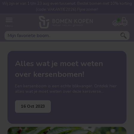
Wij zijn er van 1 t/m 23 aug even tussenuit. Bestel bomen met 10% korting
(code: VAKANTIE2026) FIjne zomer!
0
Alles wat je moet weten
over kersenbomen!
Een kersenboom is een echte blikvanger. Ontdek hier
alles wat je moet weten over deze kersverse
aanwinst voor je tuin!
16 Oct 2023