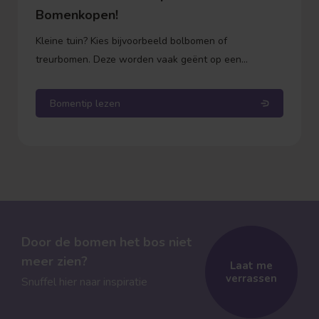
Bomenkopen!
Kleine tuin? Kies bijvoorbeeld bolbomen of
treurbomen. Deze worden vaak geënt op een
onderstam. Dit betekent dat de stam zelf niet meer in
de hoogte groeit, alleen de kroon (de bol of de
Bomentip lezen
takken) wordt voller. Zo weet je precies waar je aan
toe bent qua hoogte.
Door de bomen het bos niet
meer zien?
Laat me
verrassen
Snuffel hier naar inspiratie