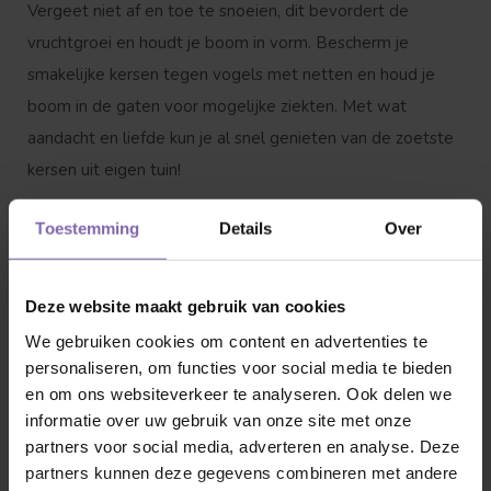
Vergeet niet af en toe te snoeien, dit bevordert de
vruchtgroei en houdt je boom in vorm. Bescherm je
smakelijke kersen tegen vogels met netten en houd je
boom in de gaten voor mogelijke ziekten. Met wat
aandacht en liefde kun je al snel genieten van de zoetste
kersen uit eigen tuin!
Toestemming
Details
Over
Kersenboom snoeien: hoe en wanneer?
Een veelgestelde vraag is: ‘kan je een kersenboom klein
Deze website maakt gebruik van cookies
houden?’. Ja, dat kan! Door regelmatig te snoeien en de
We gebruiken cookies om content en advertenties te
juiste variëteit te kiezen, zorg je ervoor dat een
personaliseren, om functies voor social media te bieden
kersenboom compact blijft. Daarnaast is goed snoeien
en om ons websiteverkeer te analyseren. Ook delen we
essentieel voor een gezonde groei en een overvloedige
informatie over uw gebruik van onze site met onze
oogst. Het beste moment om kersenbomen te snoeien is
partners voor social media, adverteren en analyse. Deze
in de late zomer, na de oogst, wanneer de boom nog
partners kunnen deze gegevens combineren met andere