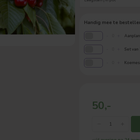
Handig mee te bestelle
-
+
Aanplant
-
+
Set van
-
+
Koemestk
50,-
Levering na 24 aug