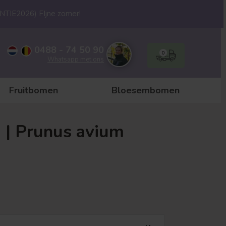
ANTIE2026) FIjne zomer!
0488 - 74 50 90
0
Whatsapp met ons
Fruitbomen
Bloesembomen
| Prunus avium