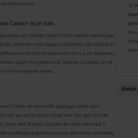
de perfecte boom!
Snel
m Castor in je tuin.
per
Een 
voelig voor ziektes, bloeit in het midden van het jaar
Netj
te, zoete kers met lange vruchtsteel, rijpt half juli en
boom
zelfbestuivend. Goede bestuivers zijn o.a. de Bigarreau
neiders Spate Knorpelkirsche, Skeena, Sunburst, en de
kers met een goede smaak.
Bekijk
vium Castor de reis heeft afgelegd vanuit onze
cht voor jou en de boom. Graaf een ruim gat voor de
d. Owja, niet te diep, zorg dat de stam maximaal 5
 met wortelgoed geleverd wordt, dan is het verstandig