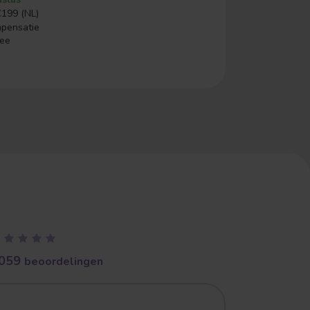
€199 (NL)
mpensatie
ree
059
beoordelingen