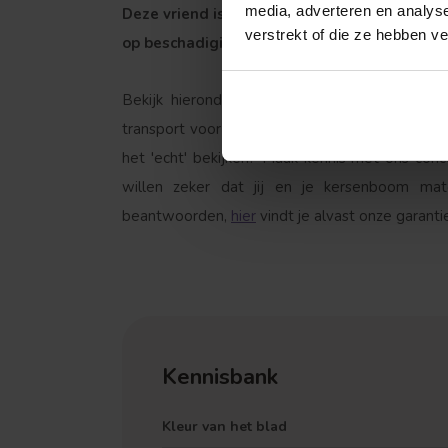
media, adverteren en analys
Deze vriend is wel wat gevoelig voor luis en
verstrekt of die ze hebben v
op beschadigingen en infecties.
Bekijk hieronder de accessoires waar de ker
transport voor jouw fruitboom, zodat deze niet
het 'echt' bekijken? Maak kennis met ons con
willen zeker dat jij en je kersenboom ma
beantwoorden,
hier
vindt je alvast onze garant
Treurvorm
Kennisbank
Kleur van het blad