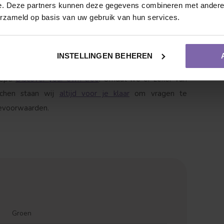
e. Deze partners kunnen deze gegevens combineren met andere i
 ''gomziekte''. Gomziekte is een natuurlijke reactie
erzameld op basis van uw gebruik van hun services.
senboom blij van wordt. Wij zorgen voor een veilig
INSTELLINGEN BEHEREN
 beschadigd raakt. Liever de fruitbomen eerst even in
cept:
Discover your own tree
. Omdat we er zeker van
tchen staan wij
altijd voor je klaar
om vragen te
ievoorwaarden.
Vruchtdragend
Meerstammige vorm
Groen