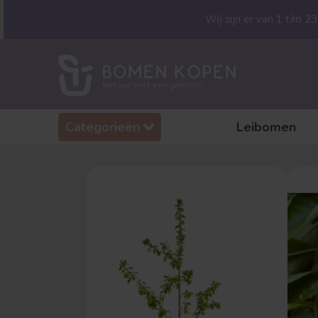
Wij zijn er van 1 t/m 
Categorieën
Leibomen