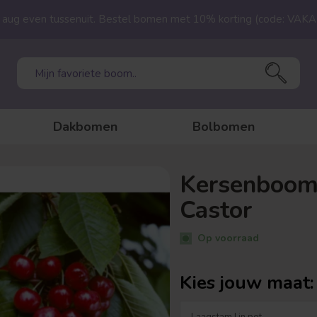
23 aug even tussenuit. Bestel bomen met 10% korting (code: VAK
Dakbomen
Bolbomen
Kersenboom 
Castor
Op voorraad
Kies jouw maat: