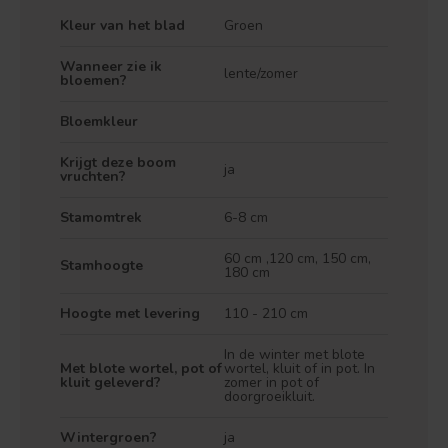
Kleur van het blad
Groen
Wanneer zie ik
lente/zomer
bloemen?
Bloemkleur
Krijgt deze boom
ja
vruchten?
Treurvorm
Vruchtdragend
Stamomtrek
6-8 cm
60 cm ,120 cm, 150 cm,
Stamhoogte
180 cm
Hoogte met levering
110 - 210 cm
In de winter met blote
Met blote wortel, pot of
wortel, kluit of in pot. In
kluit geleverd?
zomer in pot of
doorgroeikluit.
Wintergroen?
ja