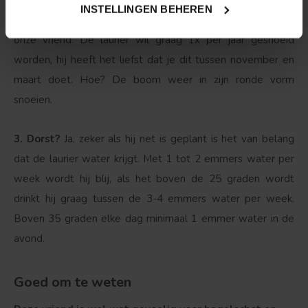
INSTELLINGEN BEHEREN
2. Onderhoud
: Iedereen heeft verzorging nodig, dus ook
onze vriend. De laurier wil graag 1x per jaar gesnoeid
worden, hij heeft het liefst dat je dit tussen november en
maart doet. Hoe? De boom weer in zijn ronde vorm
snoeien.
3. Dorst?
Ja, zeker als hij net is geplant is het van belang
dat de laurier water krijgt. Met 1 tot 2 emmers water per
week wordt hij blij, als het boven de 25 graden wordt
drinkt hij graag tussen de 3-4 emmers water per week.
Boven 35 graden elke dag minimaal 1 emmer water in de
avond.
Goed om te weten