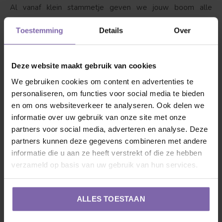
Al vanaf klein stammetje geven we jouw boom alle
aandacht en liefde om zo tot de perfecte volwassen boom
Toestemming
Details
Over
te komen. Neem jij dit van ons over? Daarom even een
korte uitleg hoe je de bollaurier te vriend houdt.
Deze website maakt gebruik van cookies
1. Verhuizing
: Nadat de boom de reis heeft afgelegd
We gebruiken cookies om content en advertenties te
vanuit onze boomkwekerij tot in jouw tuin begint het pas
personaliseren, om functies voor social media te bieden
en om ons websiteverkeer te analyseren. Ook delen we
echt voor jou en de boom. Graaf een ruim gat voor de
informatie over uw gebruik van onze site met onze
wortels of kluit, zorg voor een droge ondergrond. Owja,
partners voor social media, adverteren en analyse. Deze
niet te diep, zorg dat de stam maximaal 5 centimeter in de
partners kunnen deze gegevens combineren met andere
grond zit. Als de laurier met kluit geleverd is, dan mag de
informatie die u aan ze heeft verstrekt of die ze hebben
jute en metalen draadkorf eromheen blijven zitten. Ook is
verzameld op basis van uw gebruik van hun services.
het handig om de boom goed in balans te houden, dit kan
je eenvoudig doen met
boompalen
en
boomband
. Een
ALLES TOESTAAN
goed begin is het halve werk!