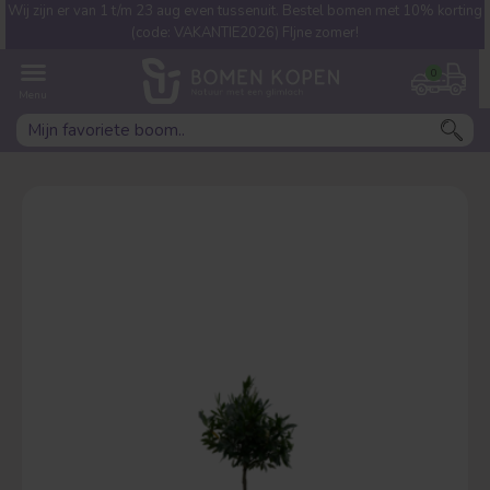
Wij zijn er van 1 t/m 23 aug even tussenuit. Bestel bomen met 10% korting
Welke boom ben jij naar op
(code: VAKANTIE2026) FIjne zomer!
zoek?
0
Leivorm
Dakvorm