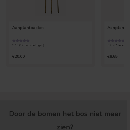
Aanplantpakket
Aanplantgro
5 / 5 (
12
beoordelingen)
5 / 5 (
7
beoordel
€20,00
€8,65
Door de bomen het bos niet meer
zien?