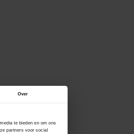
Over
 media te bieden en om ons
ze partners voor social
Verspreide vorm