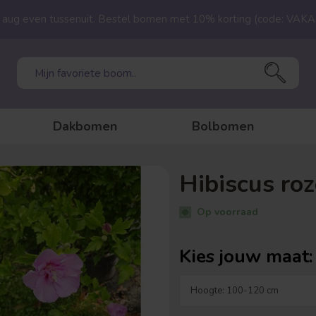
23 aug even tussenuit. Bestel bomen met 10% korting (code: VAK
Dakbomen
Bolbomen
Hibiscus roz
Op voorraad
Kies jouw maat: