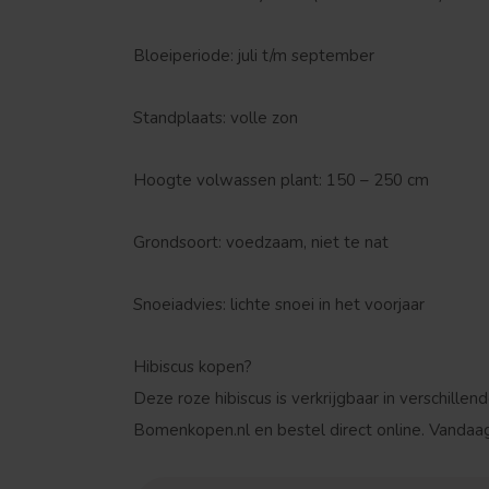
Bloeiperiode: juli t/m september
Standplaats: volle zon
Hoogte volwassen plant: 150 – 250 cm
Grondsoort: voedzaam, niet te nat
Snoeiadvies: lichte snoei in het voorjaar
Hibiscus kopen?
Deze roze hibiscus is verkrijgbaar in verschill
Bomenkopen.nl en bestel direct online. Vandaag 