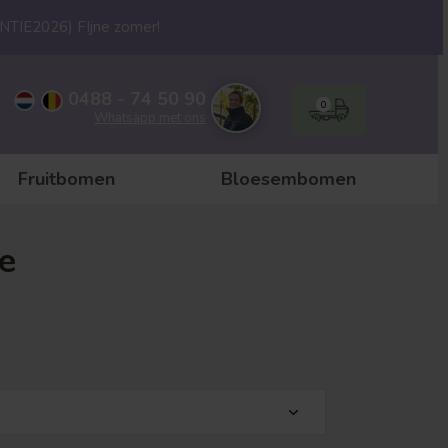
ANTIE2026) FIjne zomer!
0488 - 74 50 90
0
Whatsapp met ons
Fruitbomen
Bloesembomen
e