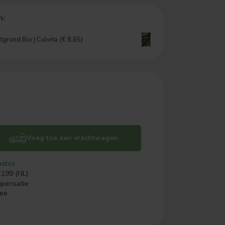
n:
grond Bio | Culvita (€ 8,65)
Voeg toe aan vrachtwagen
ustus
€199 (NL)
mpensatie
ree