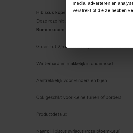
media, adverteren en analys
verstrekt of die ze hebben v
Hibiscus kopen?
Deze roze hibiscus is verkrijgbaar in verschill
Bomenkopen.nl
en bestel direct online. Vandaa
Groeit tot 2,5 meter hoog – ideaal voor sierwa
Winterhard en makkelijk in onderhoud
Treurvorm
Aantrekkelijk voor vlinders en bijen
Ook geschikt voor kleine tuinen of borders
Productdetails:
Naam: Hibiscus syriacus (roze bloemkleur)