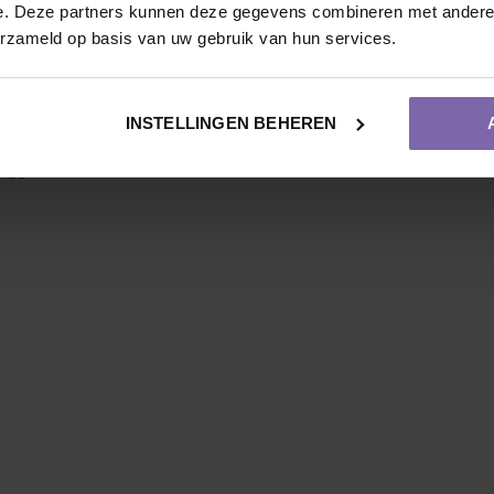
e. Deze partners kunnen deze gegevens combineren met andere i
erzameld op basis van uw gebruik van hun services.
ende maten en potvormen. Bekijk ons actuele aanbod bij
g besteld = snel in de tuin!
INSTELLINGEN BEHEREN
arde
Vruchtdragend
Meerstammige vorm