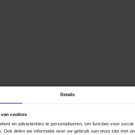
s
)
 jij naar op zoek?
Details
 van cookies
ent en advertenties te personaliseren, om functies voor social
. Ook delen we informatie over uw gebruik van onze site met on
Dakvorm
Bolvorm