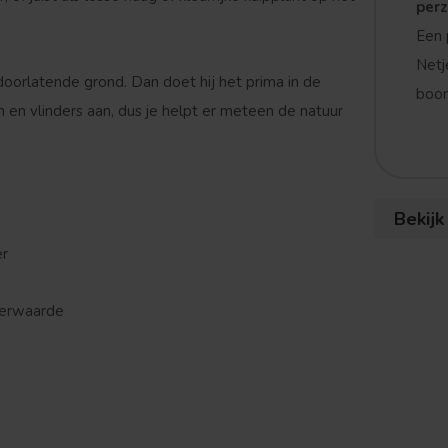
per
Een 
Netj
oorlatende grond. Dan doet hij het prima in de
boom
 en vlinders aan, dus je helpt er meteen de natuur
Bekijk
er
sierwaarde