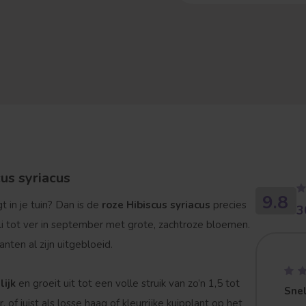
cus syriacus
9.8
t in je tuin? Dan is de
roze Hibiscus syriacus
precies
3
uli tot ver in september met grote, zachtroze bloemen.
nten al zijn uitgebloeid.
ijk
en groeit uit tot een volle struik van zo’n 1,5 tot
Snel
, of juist als losse haag of kleurrijke kuipplant op het