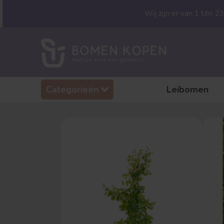
Wij zijn er van 1 t/m 
Categorieën
Leibomen