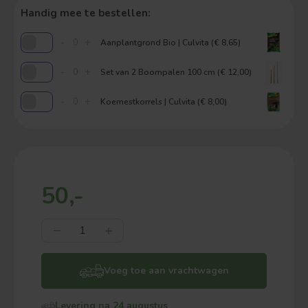
Handig mee te bestellen:
-
+
Aanplantgrond Bio | Culvita (€ 8,65)
-
+
Set van 2 Boompalen 100 cm (€ 12,00)
-
+
Koemestkorrels | Culvita (€ 8,00)
50,-
Voeg toe aan vrachtwagen
Levering na 24 augustus