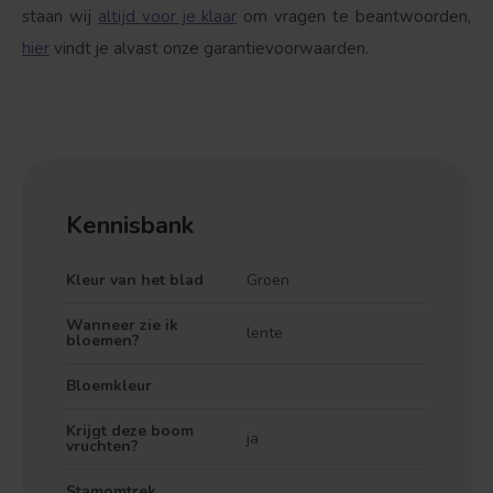
staan wij
altijd voor je klaar
om vragen te beantwoorden,
hier
vindt je alvast onze garantievoorwaarden.
Kennisbank
Treurvorm
Vruchtdragend
Kleur van het blad
Groen
Wanneer zie ik
lente
bloemen?
Bloemkleur
Krijgt deze boom
ja
vruchten?
Stamomtrek