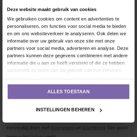
Deze website maakt gebruik van cookies
Hoe groot zijn de vruchten?
We gebruiken cookies om content en advertenties te
De kersen zijn bovengemiddeld groot en stevig van
personaliseren, om functies voor social media te bieden
structuur.
en om ons websiteverkeer te analyseren. Ook delen we
informatie over uw gebruik van onze site met onze
1. Verhuizing
: Nadat de kersenboom | Prunus avium
partners voor social media, adverteren en analyse. Deze
partners kunnen deze gegevens combineren met andere
Hedelfinger de reis heeft afgelegd vanuit onze
informatie die u aan ze heeft verstrekt of die ze hebben
boomkwekerij tot in jouw tuin begint het pas echt voor jou
verzameld op basis van uw gebruik van hun services.
en de boom. Graaf een ruim gat voor de wortels of kluit,
zorg voor een droge ondergrond. Owja, niet te diep, zorg
ALLES TOESTAAN
dat de stam maximaal 5 centimeter in de grond zit. Als de
kersenboom met wortelgoed geleverd wordt, dan is het
INSTELLINGEN BEHEREN
verstandig om 1 zak aanplantgrond erbij te doen. Ook is het
handig om de boom goed in balans te houden, dit kan je
eenvoudig doen met
boompalen
en
boomband
. Een goed
begin is het halve werk!