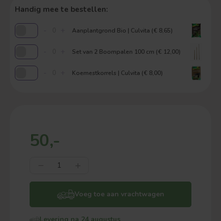
Handig mee te bestellen:
-
+
Aanplantgrond Bio | Culvita (€ 8,65)
-
+
Set van 2 Boompalen 100 cm (€ 12,00)
-
+
Koemestkorrels | Culvita (€ 8,00)
50,-
Voeg toe aan vrachtwagen
Levering na 24 augustus