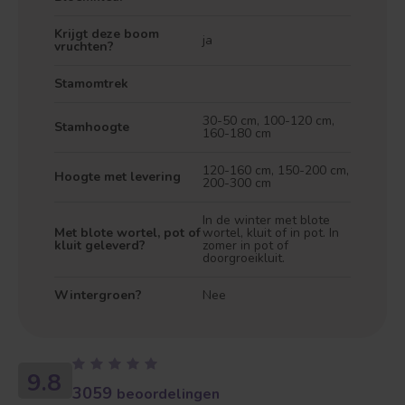
Krijgt deze boom
ja
vruchten?
Stamomtrek
30-50 cm, 100-120 cm,
Treurvorm
Vruchtdragend
Stamhoogte
160-180 cm
120-160 cm, 150-200 cm,
Hoogte met levering
200-300 cm
In de winter met blote
Met blote wortel, pot of
wortel, kluit of in pot. In
kluit geleverd?
zomer in pot of
doorgroeikluit.
Wintergroen?
Nee
9.8
3059
beoordelingen