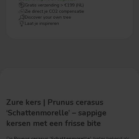
Gratis verzending > €199 (NL)
Zie direct je CO2 compensatie
Discover your own tree
Laat je inspireren
Zure kers | Prunus cerasus
‘Schattenmorelle’ – sappige
kersen met een frisse bite
De
Prunus cerasus ‘Schattenmorelle’
, beter bekend als