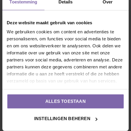
verstandig om 1 zak aanplantgrond erbij te doen. Ook is het
Toestemming
Details
Over
handig om de boom goed in balans te houden, dit kan je
eenvoudig doen met
boompalen
en
boomband
. Een goed
Deze website maakt gebruik van cookies
begin is het halve werk!
We gebruiken cookies om content en advertenties te
personaliseren, om functies voor social media te bieden
2. Onderhoud
: Iedereen heeft verzorging nodig, dus ook
en om ons websiteverkeer te analyseren. Ook delen we
onze vriend. Prunus avium Rhein. Schattenmorelle wil graag
informatie over uw gebruik van onze site met onze
partners voor social media, adverteren en analyse. Deze
1x per jaar gesnoeid worden, hij heeft het liefst dat je dit
partners kunnen deze gegevens combineren met andere
tussen Januari en Maart doet. Oudere bomen snoeien in de
informatie die u aan ze heeft verstrekt of die ze hebben
zomer. Hoe? Zorg dat de kroon uitgedund wordt, zodat de
verzameld op basis van uw gebruik van hun services.
kersen voldoende ruimte krijgen. Op goede
luchtdoorlatende grond groeit deze kersenboom het best.
ALLES TOESTAAN
3. Dorst?
Ja, zeker als hij net is geplant is het van belang
INSTELLINGEN BEHEREN
dat de kersenboom water krijgt, maar wel pas zodra onze
vriend bladeren begint te krijgen. Met 1 tot 2 emmers