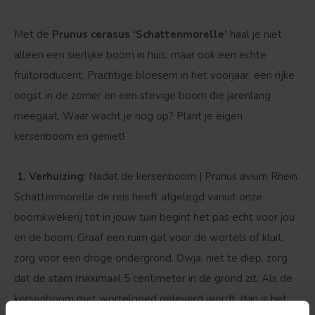
Met de
Prunus cerasus ‘Schattenmorelle’
haal je niet
alleen een sierlijke boom in huis, maar ook een echte
fruitproducent. Prachtige bloesem in het voorjaar, een rijke
oogst in de zomer en een stevige boom die jarenlang
meegaat. Waar wacht je nog op? Plant je eigen
kersenboom en geniet!
1. Verhuizing
: Nadat de kersenboom | Prunus avium Rhein.
Schattenmorelle de reis heeft afgelegd vanuit onze
boomkwekerij tot in jouw tuin begint het pas echt voor jou
en de boom. Graaf een ruim gat voor de wortels of kluit,
zorg voor een droge ondergrond. Owja, niet te diep, zorg
dat de stam maximaal 5 centimeter in de grond zit. Als de
kersenboom met wortelgoed geleverd wordt, dan is het