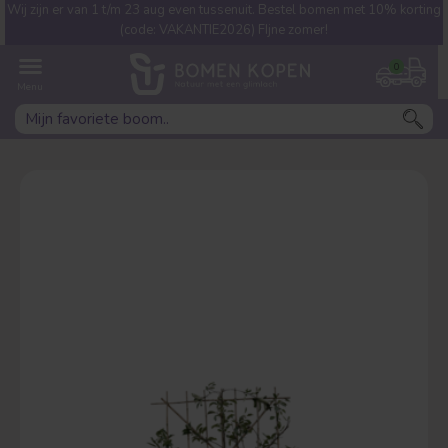
Wij zijn er van 1 t/m 23 aug even tussenuit. Bestel bomen met 10% korting
Welke boom ben jij naar op
(code: VAKANTIE2026) FIjne zomer!
zoek?
0
Leivorm
Dakvorm