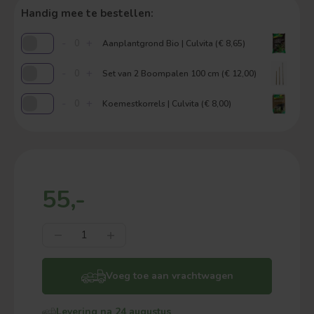
Handig mee te bestellen:
-
+
Aanplantgrond Bio | Culvita (€ 8,65)
-
+
Set van 2 Boompalen 100 cm (€ 12,00)
-
+
Koemestkorrels | Culvita (€ 8,00)
55,-
Voeg toe aan vrachtwagen
Levering na 24 augustus