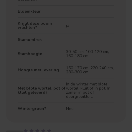
Bloemkleur
Krijgt deze boom
ja
vruchten?
Stamomtrek
30-50 cm, 100-120 cm,
Stamhoogte
160-180 cm
150-170 cm, 220-240 cm,
Hoogte met levering
280-300 cm
In de winter met blote
Met blote wortel, pot of
wortel, kluit of in pot. In
kluit geleverd?
zomer in pot of
Treurvorm
Vruchtdragend
doorgroeikluit.
Wintergroen?
Nee