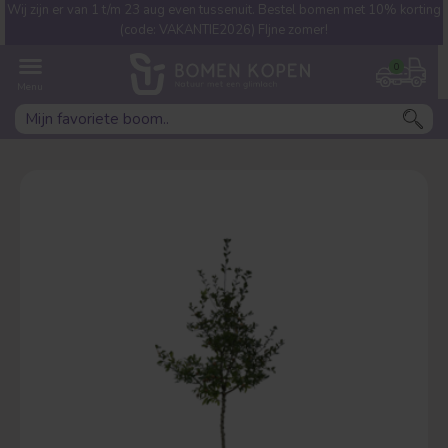
Wij zijn er van 1 t/m 23 aug even tussenuit. Bestel bomen met 10% korting
Welke boom ben jij naar op
(code: VAKANTIE2026) FIjne zomer!
zoek?
0
Leivorm
Dakvorm