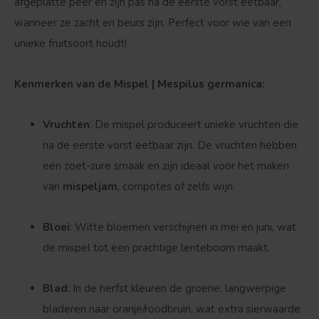
afgeplatte peer en zijn pas na de eerste vorst eetbaar,
wanneer ze zacht en beurs zijn. Perfect voor wie van een
unieke fruitsoort houdt!
Kenmerken van de Mispel | Mespilus germanica:
Vruchten
: De mispel produceert unieke vruchten die
na de eerste vorst eetbaar zijn. De vruchten hebben
een zoet-zure smaak en zijn ideaal voor het maken
van
mispeljam
, compotes of zelfs wijn.
Bloei
: Witte bloemen verschijnen in mei en juni, wat
de mispel tot een prachtige lenteboom maakt.
Blad
: In de herfst kleuren de groene, langwerpige
bladeren naar oranje/roodbruin, wat extra sierwaarde