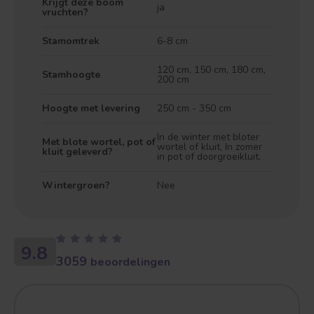
Krijgt deze boom
ja
vruchten?
Stamomtrek
6-8 cm
Treurvorm
Vruchtdragend
120 cm, 150 cm, 180 cm,
Stamhoogte
200 cm
Hoogte met levering
250 cm - 350 cm
In de winter met bloter
Met blote wortel, pot of
wortel of kluit, In zomer
kluit geleverd?
in pot of doorgroeikluit.
Wintergroen?
Nee
9.8
3059
beoordelingen