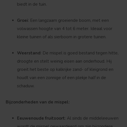
biedt in de tuin.
Groei
: Een langzaam groeiende boom, met een
volwassen hoogte van 4 tot 6 meter. Ideaal voor
kleine tuinen of als sierboom in grotere tuinen.
Weerstand
: De mispel is goed bestand tegen hitte,
Bolvorm
Verspreide vorm
droogte en stelt weinig eisen aan onderhoud. Hij
groeit het beste op kalkrijke zand- of kleigrond en
houdt van een zonnige of een plekje half in de
schaduw.
Bijzonderheden van de mispel:
Eeuwenoude fruitsoort
: Al sinds de middeleeuwen
wordt de mispel gewaardeerd om zijn bijzondere