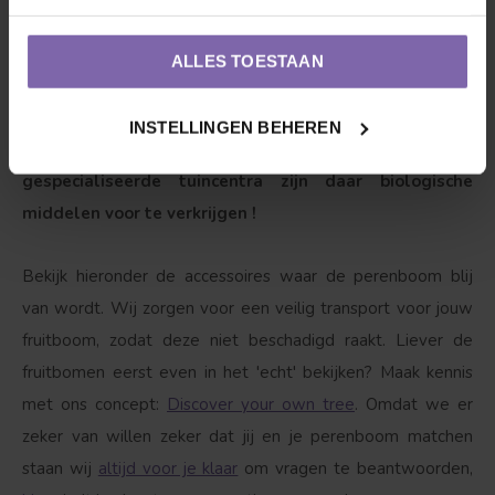
voeten!
ALLES TOESTAAN
Goed om te weten
Deze vriend is wel wat gevoelig voor o.a. meeldauw,
INSTELLINGEN BEHEREN
luis en vruchtboomkanker. Bij de
gespecialiseerde tuincentra zijn daar biologische
middelen voor te verkrijgen !
Bekijk hieronder de accessoires waar de perenboom blij
van wordt. Wij zorgen voor een veilig transport voor jouw
fruitboom, zodat deze niet beschadigd raakt. Liever de
fruitbomen eerst even in het 'echt' bekijken? Maak kennis
met ons concept:
Discover your own tree
. Omdat we er
zeker van willen zeker dat jij en je perenboom matchen
staan wij
altijd voor je klaar
om vragen te beantwoorden,