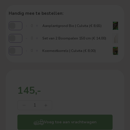
Handig mee te bestellen:
-
+
Aanplantgrond Bio | Culvita (€ 8,65)
-
+
Set van 2 Boompalen 150 cm (€ 14,00)
-
+
Koemestkorrels | Culvita (€ 8,00)
145,-
Voeg toe aan vrachtwagen