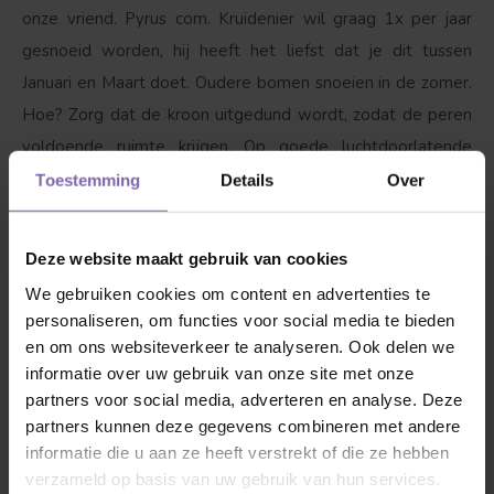
onze vriend. Pyrus com. Kruidenier wil graag 1x per jaar
gesnoeid worden, hij heeft het liefst dat je dit tussen
Januari en Maart doet. Oudere bomen snoeien in de zomer.
Hoe? Zorg dat de kroon uitgedund wordt, zodat de peren
voldoende ruimte krijgen. Op goede luchtdoorlatende
grond groeit deze perenboom het best.
Toestemming
Details
Over
3. Dorst?
Ja, zeker als hij net is geplant is het van belang
Deze website maakt gebruik van cookies
dat de perenboom water krijgt, maar wel pas zodra onze
We gebruiken cookies om content en advertenties te
vriend bladeren begint te krijgen. Met 1 tot 2 emmers
personaliseren, om functies voor social media te bieden
water per week wordt hij blij, als het boven de 25 graden
en om ons websiteverkeer te analyseren. Ook delen we
wordt drinkt hij graag tussen de 3-4 emmers water per
informatie over uw gebruik van onze site met onze
partners voor social media, adverteren en analyse. Deze
week. Boven 35 graden elke dag minimaal 1 emmer water
partners kunnen deze gegevens combineren met andere
in de avond en als het mogelijk is over de bladeren
informatie die u aan ze heeft verstrekt of die ze hebben
sproeien. Let op; perenbomen houden niet van natte
verzameld op basis van uw gebruik van hun services.