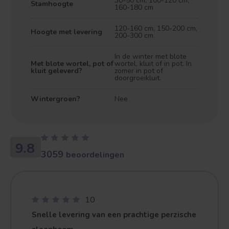
30-50 cm, 100-120 cm,
Stamhoogte
160-180 cm
120-160 cm, 150-200 cm,
Hoogte met levering
200-300 cm
In de winter met blote
Met blote wortel, pot of
wortel, kluit of in pot. In
kluit geleverd?
zomer in pot of
doorgroeikluit.
Wintergroen?
Nee
Treurvorm
Vruchtdragend
9.8
3059
beoordelingen
10
Snelle levering van een prachtige perzische