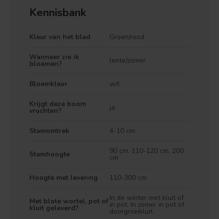
Kennisbank
Kleur van het blad
Groen/rood
Wanneer zie ik
lente/zomer
bloemen?
Bloemkleur
wit
Krijgt deze boom
ja
vruchten?
Stamomtrek
4-10 cm
90 cm, 110-120 cm, 200
Stamhoogte
cm
Hoogte met levering
110-300 cm
Treurvorm
Vruchtdragend
In de winter met kluit of
Met blote wortel, pot of
in pot. In zomer in pot of
kluit geleverd?
doorgroeikluit.