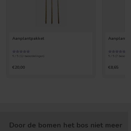
Aanplantpakket
Aanplantgro
5 / 5 (
12
beoordelingen)
5 / 5 (
7
beoordel
€20,00
€8,65
Door de bomen het bos niet meer