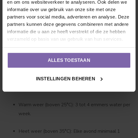
bij voorkeur direct na de bloei in de zomer. Knip de
en om ons websiteverkeer te analyseren. Ook delen we
informatie over uw gebruik van onze site met onze
uitlopende takken simpelweg terug tot de gewenste vorm
partners voor social media, adverteren en analyse. Deze
(bol of scherm). Hierdoor stimuleer je ook weer de groei
partners kunnen deze gegevens combineren met andere
van die prachtige rode bladeren!
informatie die u aan ze heeft verstrekt of die ze hebben
verzameld op basis van uw gebruik van hun services.
3. Hoeveel water heeft een Photinia nodig?
ALLES TOESTAAN
Vooral in de periode net na het planten heeft de boom
voldoende water nodig om goed te wortelen:
INSTELLINGEN BEHEREN
Normaal weer:
1 tot 2 emmers water per week.
Warm weer (boven 25°C):
3 tot 4 emmers water per
week.
Heet weer (boven 35°C):
Elke avond minimaal 1