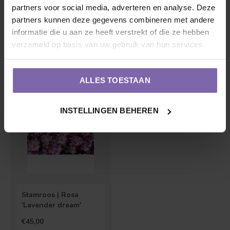
partners voor social media, adverteren en analyse. Deze
partners kunnen deze gegevens combineren met andere
Stamroos | Rosa
Stamroos | Rosa 'The
informatie die u aan ze heeft verstrekt of die ze hebben
'Leonardo da Vinci'
Fairy'
verzameld op basis van uw gebruik van hun services.
€45,00
€45,00
ALLES TOESTAAN
INSTELLINGEN BEHEREN
Stamroos | Rosa
'Lavender dream'
€45,00