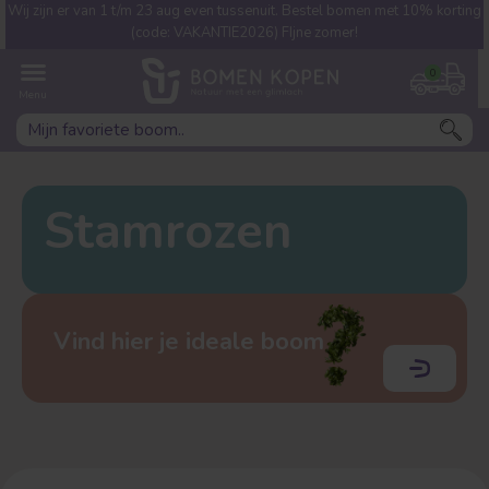
Wij zijn er van 1 t/m 23 aug even tussenuit. Bestel bomen met 10% korting
Welke boom ben jij naar op
(code: VAKANTIE2026) FIjne zomer!
zoek?
0
Stamrozen
Leivorm
Dakvorm
Vind hier je ideale boom