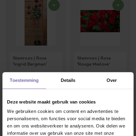
Stamroos | Rosa
Stamroos | Rosa
'Ingrid Bergman'
'Rouge Meilove'
Bolvorm
Verspreide vorm
€45,00
€45,00
Toestemming
Details
Over
Deze website maakt gebruik van cookies
We gebruiken cookies om content en advertenties te
personaliseren, om functies voor social media te bieden
en om ons websiteverkeer te analyseren. Ook delen we
informatie over uw gebruik van onze site met onze