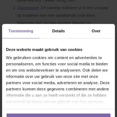
buitenwereld. Lekker rustig toch?
Glansmispel
: Dit pareltje trakteert je in het voorjaar
op bladeren met een opvallende rode kleur.
Naarmate het seizoen vordert, kleuren ze
donkergroen, wat een mooi contrast biedt.
Toestemming
Details
Over
Portugese laurier
: Deze laurier verschilt van de
reguliere laurier door zijn kleinere, fijnere bladeren
Deze website maakt gebruik van cookies
en rode stengels. Bovendien produceert hij in het
We gebruiken cookies om content en advertenties te
voorjaar prachtige witte bloesems die bijen en
personaliseren, om functies voor social media te bieden
vlinders aantrekken.
en om ons websiteverkeer te analyseren. Ook delen we
Olijfwilg
: Ook wel bekend als 'Elaeagnus', staat de
informatie over uw gebruik van onze site met onze
partners voor social media, adverteren en analyse. Deze
olijfwilg bekend om zijn geurende bloemen.
partners kunnen deze gegevens combineren met andere
Hoewel hij mediterraan oogt, is deze boom
informatie die u aan ze heeft verstrekt of die ze hebben
verrassend winterhard. En niet te vergeten: hij is ook
verzameld op basis van uw gebruik van hun services.
tolerant tegen zeewind, ideaal voor tuinen dichtbij
de kust.