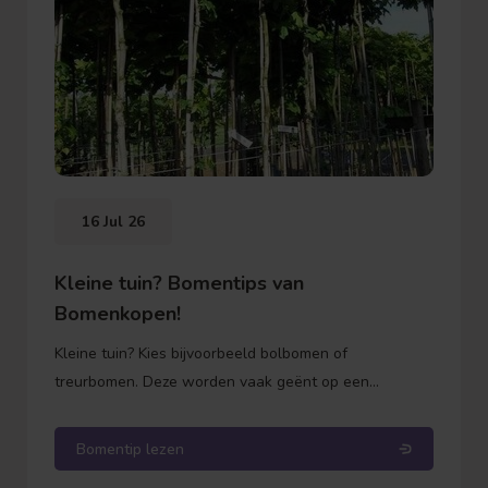
16 Jul 26
Kleine tuin? Bomentips van
Bomenkopen!
Kleine tuin? Kies bijvoorbeeld bolbomen of
treurbomen. Deze worden vaak geënt op een
onderstam. Dit betekent dat de stam zelf niet meer in
de hoogte groeit, alleen de kroon (de bol of de
Bomentip lezen
takken) wordt voller. Zo weet je precies waar je aan