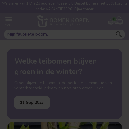
Wij zijn er van 1 t/m 23 aug even tussenuit. Bestel bomen met 10% korting
(code: VAKANTIE2026) FIjne zomer!
0
Welke leibomen blijven
groen in de winter?
Groenblijvende leibomen: de perfecte combinatie van
winterhardheid, privacy en non-stop groen. Lees
verder en laat je inspireren!
11 Sep 2023