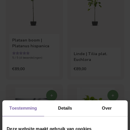
Plataan boom |
Platanus hispanica
Linde | Tilia plat.
5 / 5 (
4
beoordelingen)
Euchlora
€89,00
€89,00
Toestemming
Details
Over
Deze website maakt gebruik van cookies