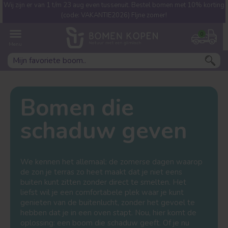
Wij zijn er van 1 t/m 23 aug even tussenuit. Bestel bomen met 10% korting
Welke boom ben jij naar op
(code: VAKANTIE2026) FIjne zomer!
zoek?
0
Bomen die
schaduw geven
Leivorm
Dakvorm
We kennen het allemaal: de zomerse dagen waarop
de zon je terras zo heet maakt dat je niet eens
buiten kunt zitten zonder direct te smelten. Het
liefst wil je een comfortabele plek waar je kunt
genieten van de buitenlucht, zonder het gevoel te
hebben dat je in een oven stapt. Nou, hier komt de
oplossing: een boom die schaduw geeft. Of je nu