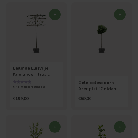
Bolvorm
Verspreide vorm
Leilinde Luisvrije
Krimlinde | Tilia
Euchlora
Gele bolesdoorn |
5 / 5 (
8
beoordelingen)
Acer plat. 'Golden
Globe'
€199,00
€59,00