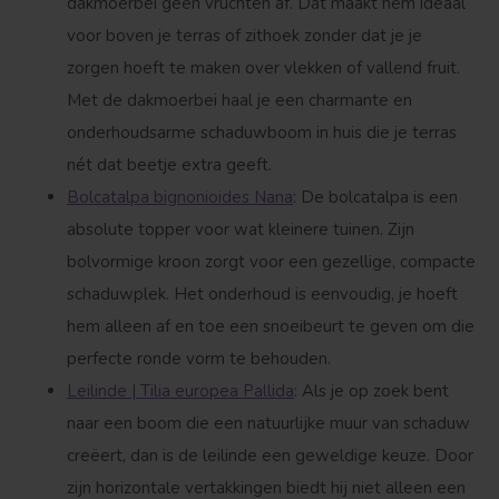
dakmoerbei geen vruchten af. Dat maakt hem ideaal
voor boven je terras of zithoek zonder dat je je
zorgen hoeft te maken over vlekken of vallend fruit.
Met de dakmoerbei haal je een charmante en
onderhoudsarme schaduwboom in huis die je terras
nét dat beetje extra geeft.
Bolcatalpa bignonioides Nana
: De bolcatalpa is een
absolute topper voor wat kleinere tuinen. Zijn
bolvormige kroon zorgt voor een gezellige, compacte
schaduwplek. Het onderhoud is eenvoudig, je hoeft
hem alleen af en toe een snoeibeurt te geven om die
perfecte ronde vorm te behouden.
Leilinde | Tilia europea Pallida
: Als je op zoek bent
naar een boom die een natuurlijke muur van schaduw
creëert, dan is de leilinde een geweldige keuze. Door
zijn horizontale vertakkingen biedt hij niet alleen een