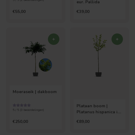
5 / 5 (
2
beoordelingen)
eur. Pallida
€55,00
€39,00
Moeraseik | dakboom
Plataan boom |
5 / 5 (
3
beoordelingen)
Platanus hispanica in
pot
€250,00
€89,00