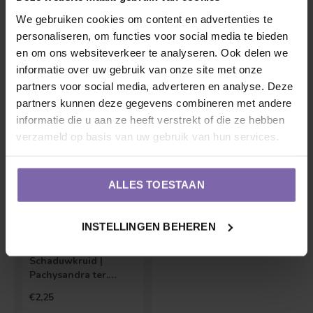
We gebruiken cookies om content en advertenties te
personaliseren, om functies voor social media te bieden
Schaduwkruid |
Schaduwkruid |
Pachysandra
Pachysandra ter.
en om ons websiteverkeer te analyseren. Ook delen we
terminalus
Green Sheen
informatie over uw gebruik van onze site met onze
€1,95
€2,25
partners voor social media, adverteren en analyse. Deze
partners kunnen deze gegevens combineren met andere
informatie die u aan ze heeft verstrekt of die ze hebben
verzameld op basis van uw gebruik van hun services.
ALLES TOESTAAN
INSTELLINGEN BEHEREN
Schaduwkruid |
Pachysandra ter.
Green Carpet
€2,25