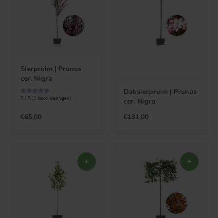
Sierpruim | Prunus
cer. Nigra
Daksierpruim | Prunus
5 / 5 (
3
beoordelingen)
cer. Nigra
Bolvorm
Verspreide vorm
€65,00
€131,00