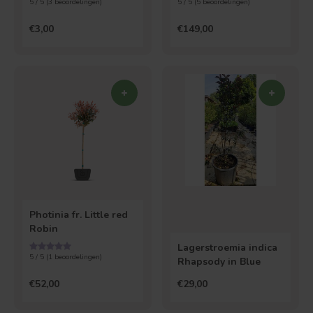
5 / 5 (
3
beoordelingen)
5 / 5 (
5
beoordelingen)
€3,00
€149,00
Photinia fr. Little red
Robin
Lagerstroemia indica
5 / 5 (
1
beoordelingen)
Rhapsody in Blue
€52,00
€29,00