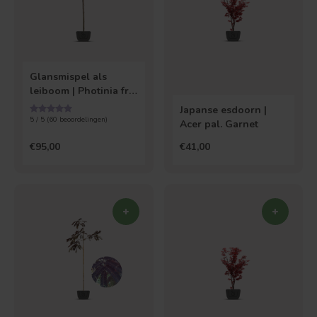
Glansmispel als
leiboom | Photinia fr.
Red Robin
Japanse esdoorn |
5 / 5 (
60
beoordelingen)
Acer pal. Garnet
€95,00
€41,00