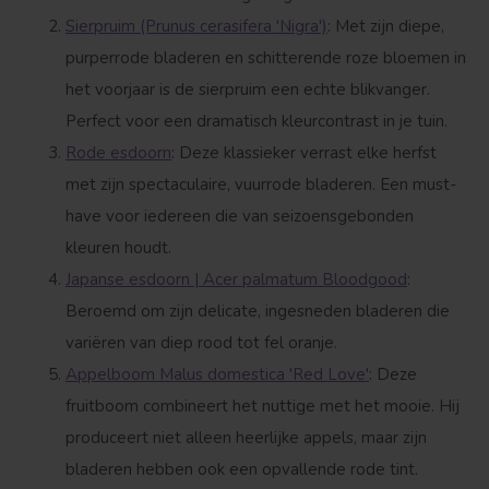
Sierpruim (Prunus cerasifera 'Nigra')
: Met zijn diepe,
purperrode bladeren en schitterende roze bloemen in
het voorjaar is de sierpruim een echte blikvanger.
Perfect voor een dramatisch kleurcontrast in je tuin.
Rode esdoorn
: Deze klassieker verrast elke herfst
met zijn spectaculaire, vuurrode bladeren. Een must-
have voor iedereen die van seizoensgebonden
kleuren houdt.
Japanse esdoorn | Acer palmatum Bloodgood
:
Beroemd om zijn delicate, ingesneden bladeren die
variëren van diep rood tot fel oranje.
Appelboom Malus domestica 'Red Love'
: Deze
fruitboom combineert het nuttige met het mooie. Hij
produceert niet alleen heerlijke appels, maar zijn
bladeren hebben ook een opvallende rode tint.