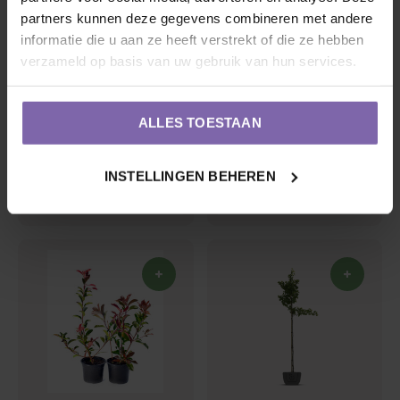
partners kunnen deze gegevens combineren met andere
informatie die u aan ze heeft verstrekt of die ze hebben
verzameld op basis van uw gebruik van hun services.
ALLES TOESTAAN
Judasboom | Cercis
Japanse esdoorn |
canadensis 'Merlot'
Acer pal. 'Twombly's
INSTELLINGEN BEHEREN
Red Sentinel'
€99,00
€60,00